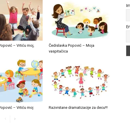
Im
Em
opović – Vrtiću moj,
Čedislavka Popović – Moja
vaspitačica
Popović – Vrtiću moj
Razvrstane dramatizacije za decu!!!