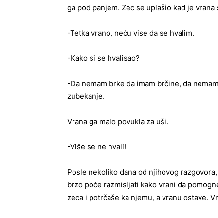
ga pod panjem. Zec se uplašio kad je vrana s
-Tetka vrano, neću vise da se hvalim.
-Kako si se hvalisao?
-Da nemam brke da imam brčine, da nemam
zubekanje.
Vrana ga malo povukla za uši.
-Više se ne hvali!
Posle nekoliko dana od njihovog razgovora, v
brzo poče razmisljati kako vrani da pomogn
zeca i potrčaše ka njemu, a vranu ostave. Vr