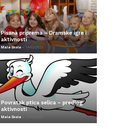
Pisana priprema – Dramske igre i
aktivnosti
Mala škola
-
14/03/2023
Povratak ptica selica – predlog
aktivnosti
Mala škola
-
11/03/2023