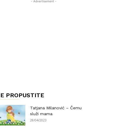
- Advertisement -
E PROPUSTITE
Tatjana Milanović – Čemu
služi mama
28/04/2023