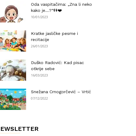
Oda vaspitačima: „Zna li neko
kako je…?“👫❤️
10/01/2023
Kratke jasličke pesme i
recitacije
26/01/2023
Duško Radović: Kad pisac
otkrije sebe
16/03/2023
Snežana Crnogorčević – Vrtić
07/12/2022
NEWSLETTER