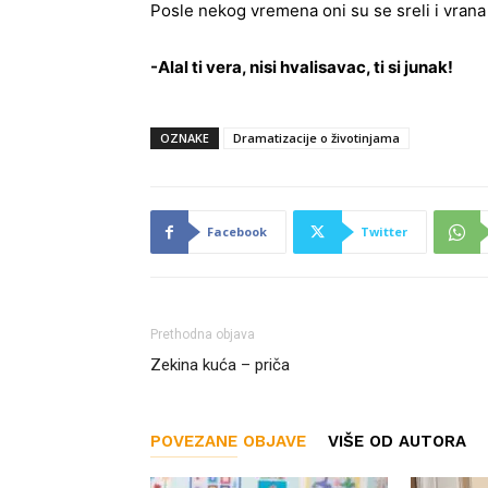
Posle nekog vremena oni su se sreli i vrana
-Alal ti vera, nisi hvalisavac, ti si junak!
OZNAKE
Dramatizacije o životinjama
Facebook
Twitter
Prethodna objava
Zekina kuća – priča
POVEZANE OBJAVE
VIŠE OD AUTORA