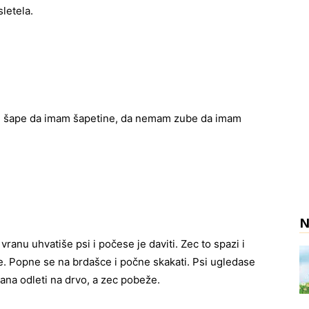
letela.
 šape da imam šapetine, da nemam zube da imam
N
ranu uhvatiše psi i počese je daviti. Zec to spazi i
e. Popne se na brdašce i počne skakati. Psi ugledase
ana odleti na drvo, a zec pobeže.