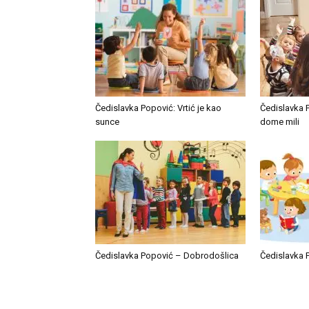
Čedislavka Popović: Vrtić je kao
Čedislavka P
sunce
dome mili
Čedislavka Popović – Dobrodošlica
Čedislavka 