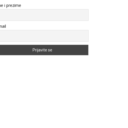
e i prezime
ail