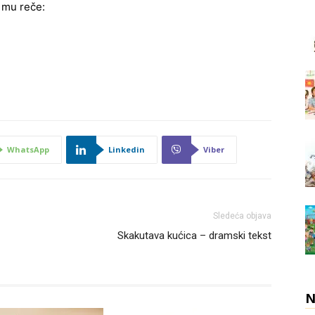
 mu reče:
WhatsApp
Linkedin
Viber
Sledeća objava
Skakutava kućica – dramski tekst