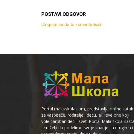
POSTAVI ODGOVOR
Ulogujte se da bi komentarisali
Portal mala-skola.com, predstavlja online kutak
za vaspitače, roditelje i decu, ali i sve one koji
vole čaroban dečiji svet. Portal Mala škola nast
je u želji da podelimo svoje znanje sa drugima i
sprovedemo svoje ideje u dela.