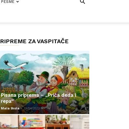
PESME
RIPREME ZA VASPITAČE
Pisana priprema – „Priča deda i
repa“
Mala škola
-
19/04/2023