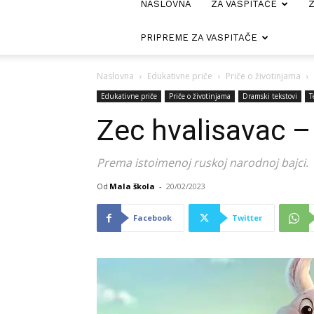
NASLOVNA
ZA VASPITAČE
Z
PRIPREME ZA VASPITAČE
Naslovna
Edukativne priče
Priče o životinjama
Edukativne priče
Priče o životinjama
Dramski tekstovi
T
Zec hvalisavac –
Prema istoimenoj ruskoj narodnoj bajci.
Od
Mala škola
-
20/02/2023
Facebook
Twitter