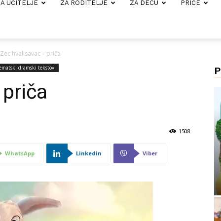
A UČITELJE
ZA RODITELJE
ZA DECU
PRIČE
Zec hvalisavac – priča
ematski dramski tekstovi
P
 priča
1508
WhatsApp
Linkedin
Viber