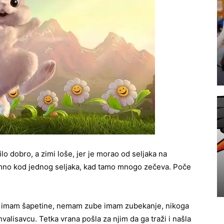
lo dobro, a zimi loše, jer je morao od seljaka na
mno kod jednog seljaka, kad tamo mnogo zečeva. Poče
 imam šapetine, nemam zube imam zubekanje, nikoga
hvalisavcu. Tetka vrana pošla za njim da ga traži i našla