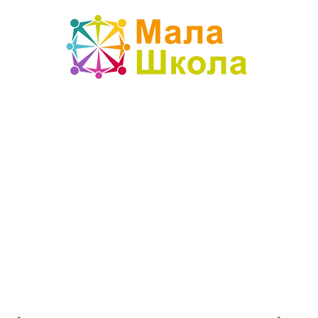
Mala
škola