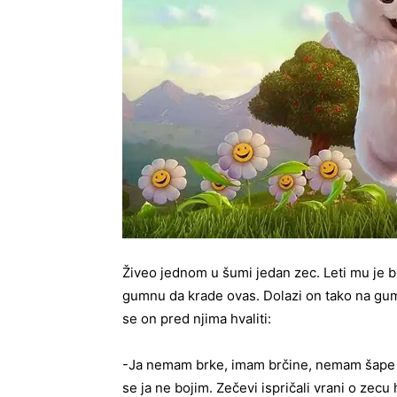
Živeo jednom u šumi jedan zec. Leti mu je bi
gumnu da krade ovas. Dolazi on tako na gu
se on pred njima hvaliti:
-Ja nemam brke, imam brčine, nemam šape
se ja ne bojim. Zečevi ispričali vrani o zecu 