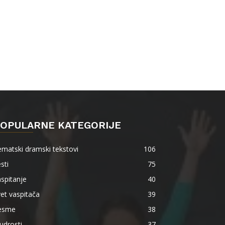
OPULARNE KATEGORIJE
matski dramski tekstovi
106
sti
75
spitanje
40
et vaspitača
39
esme
38
udrosti
37