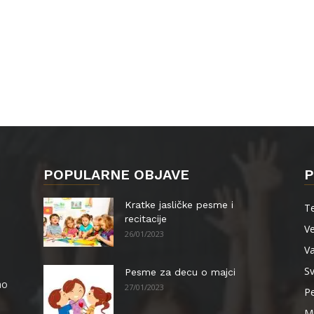
POPULARNE OBJAVE
P
Kratke jasličke pesme i
Te
recitacije
Ve
26/01/2023
Va
Sv
Pesme za decu o majci
ao
27/01/2023
P
M