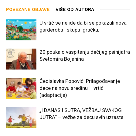
POVEZANE OBJAVE
VIŠE OD AUTORA
U vrtić se ne ide da bi se pokazali nova
garderoba i skupa igračka.
20 pouka o vaspitanju dečijeg psihijatra
Svetomira Bojanina
Čedislavka Popović: Prilagođavanje
dece na novu sredinu – vrtić
(adaptacija)
„I DANAS I SUTRA, VEŽBAJ SVAKOG
JUTRA“ – vežbe za decu svih uzrasta