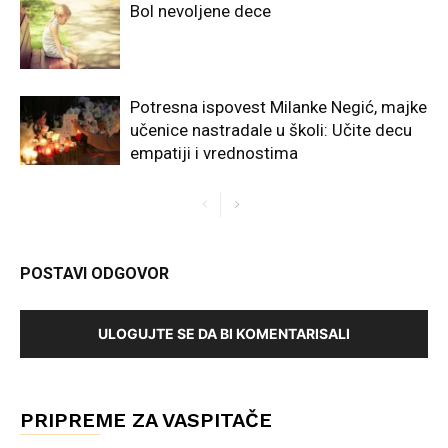
Bol nevoljene dece
Potresna ispovest Milanke Negić, majke
učenice nastradale u školi: Učite decu
empatiji i vrednostima
POSTAVI ODGOVOR
ULOGUJTE SE DA BI KOMENTARISALI
PRIPREME ZA VASPITAČE