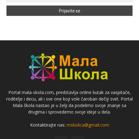
Portal mala-skola.com, predstavlja online kutak za vaspitače,
roditelje i decu, ali i sve one koji vole čaroban dečiji svet. Portal
Mala škola nastao je u želji da podelimo svoje znanje sa
drugima i sprovedemo svoje ideje u dela.
Kontaktirajte nas:
mskolica@gmail.com