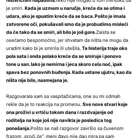
histeričnim napadima.
Niko nije mogao u tom trenutku da
je smiri.
Kada je uzmem u naručje, kreće da se otima i
udara, ako je spustim kreće da se baca. Pošto je imala
zatvorene oči, pokušavali smo da je probudimo misleći
da će tako da se smiri, ali bilo je još gore.
Zaista se
osećamo bespomoćno, jer shvatam da ništa ne mogu da
uradim kako bi je smirila ili utešila.
Ta histerija traje oko
pola sata i onda polako kreće da se smiruje i ponovo
tone u san. Iako je nemirna i jeca skoro celu noć, ipak
spava bez ponovnih buđenja. Kada ustane ujutru, kao da
ništa nije bilo, nasmejana je.
Razgovarala sam sa vaspitačicama, one su mi odmah
rekle da je to reakcija na promenu.
Sve nove stvari koje
ona proživi u vrtiću tokom dana i razdvajanje od
roditelja na koje još nije navikla je posledica tog
ponašanja.
Pošto se naš razgovor završio sa čuvenom
frazom „proći će“, meni đavo nije dao mira pa sam