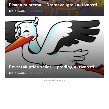
Pisana priprema – Dramske igre i aktivnosti
Mala škola
-
14/03/2023
Povratak ptica selica – predlog aktivnosti
Mala škola
-
11/03/2023
- Advertisement -