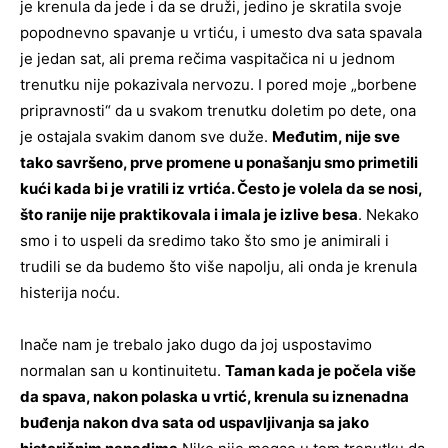
je krenula da jede i da se druži, jedino je skratila svoje
popodnevno spavanje u vrtiću, i umesto dva sata spavala
je jedan sat, ali prema rečima vaspitačica ni u jednom
trenutku nije pokazivala nervozu. I pored moje „borbene
pripravnosti“ da u svakom trenutku doletim po dete, ona
je ostajala svakim danom sve duže.
Međutim, nije sve
tako savršeno, prve promene u ponašanju smo primetili
kući kada bi je vratili iz vrtića. Često je volela da se nosi,
što ranije nije praktikovala i imala je izlive besa
. Nekako
smo i to uspeli da sredimo tako što smo je animirali i
trudili se da budemo što više napolju, ali onda je krenula
histerija noću.
Inače nam je trebalo jako dugo da joj uspostavimo
normalan san u kontinuitetu.
Taman kada je počela više
da spava, nakon polaska u vrtić, krenula su iznenadna
buđenja nakon dva sata od uspavljivanja sa jako