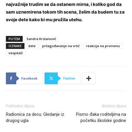
najvažnije trudim se da ostanem mirna, i koliko god da
sam uznemirena tokom tih scena, želim da budem tu za
svoje dete kako bi mu pružila utehu.
PUTEM
Sandra Krstanović
OZNAKE
dete
prilagođavanje na vrtić
reakcija na promenu
vaspitači
Facebook
Twitter
Prethodna objava
Sledeća objava
Radionica za decu: Gledanje iz
Pismo đaka roditeljima na
drugog ugla
početku školske godine