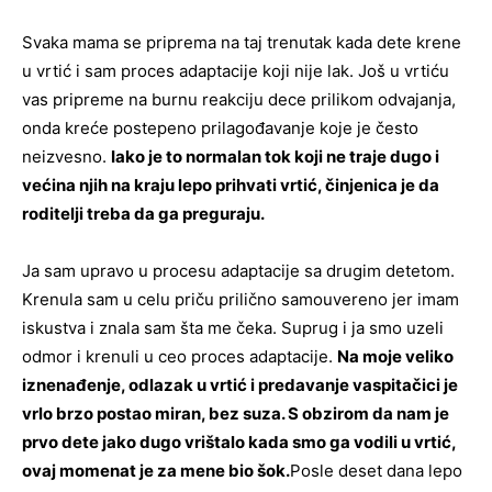
Svaka mama se priprema na taj trenutak kada dete krene
u vrtić i sam proces adaptacije koji nije lak. Još u vrtiću
vas pripreme na burnu reakciju dece prilikom odvajanja,
onda kreće postepeno prilagođavanje koje je često
neizvesno.
Iako je to normalan tok koji ne traje dugo i
većina njih na kraju lepo prihvati vrtić, činjenica je da
roditelji treba da ga preguraju.
Ja sam upravo u procesu adaptacije sa drugim detetom.
Krenula sam u celu priču prilično samouvereno jer imam
iskustva i znala sam šta me čeka. Suprug i ja smo uzeli
odmor i krenuli u ceo proces adaptacije.
Na moje veliko
iznenađenje, odlazak u vrtić i predavanje vaspitačici je
vrlo brzo postao miran, bez suza. S obzirom da nam je
prvo dete jako dugo vrištalo kada smo ga vodili u vrtić,
ovaj momenat je za mene bio šok.
Posle deset dana lepo