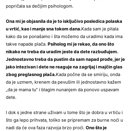
popričala sa dečijim psihologom.
Ona mi je objasnila da je to isključivo posledica polaska
u vrtić, kao i manje sna tokom dana.
Kada sam je pitala
kako da se ponašamo i šta možemo da uradimo kada ima
takve napade plača.
Psiholog mi je rekao, da ono što
nikako ne treba da uradim jeste da dete razbuđujem.
Jednostavno treba da pustim da sam napad prođe, jer je
jako intezivan i dete ne reaguje na zagrljaj i majčin glas
zbog preglasnog plača.
Kada počne da se smiriju, onda
da je uzmem, krenem da pevušim ili jednostavno kažem
„da je mama tu“ i blagim nunanjem da ponovo uspavam
dete.
I dok s jedne strane uživam u tome što je dobra u vrtiću i
što ga lepo prihvata, toliko se pripremam za burne noći u
nadi da će ova faza razvoja brzo proći.
Ono što je