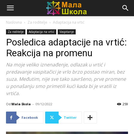
Naslovna
Za roditelje
Adaptacija na vrtić
Za roditelje
Adaptacija na vrtić
Vaspitanje
Posledica adaptacije na vrtić:
Reakcija na promenu
Na moje veliko iznenađenje, odlazak u vrtić i
predavanje vaspitačici je vrlo brzo postao miran, bez
suza. Međutim, nije sve tako savršeno, prve promene
u ponašanju smo primetili kući kada bi je vratili iz
vrtića.
Od
Mala škola
-
09/12/2022
259
Facebook
Twitter