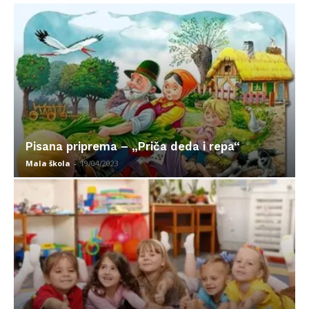
Pisana priprema – „Priča deda i repa“
Mala škola
-
19/04/2023