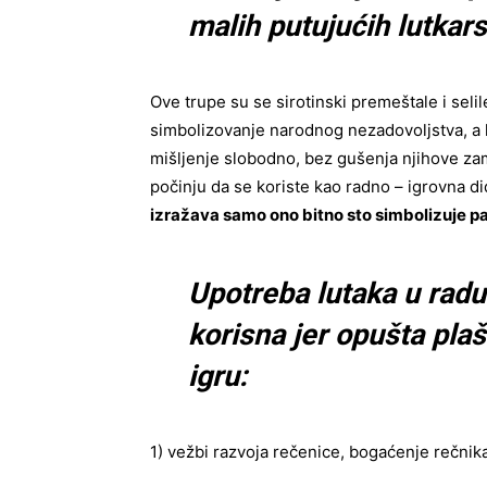
malih putujućih lutkars
Ove trupe su se sirotinski premeštale i selil
simbolizovanje narodnog nezadovoljstva, a k
mišljenje slobodno, bez gušenja njihove zam
počinju da se koriste kao radno – igrovna d
izražava samo ono bitno sto simbolizuje pa
Upotreba lutaka u rad
korisna jer opušta plašl
igru:
1) vežbi razvoja rečenice, bogaćenje rečnika