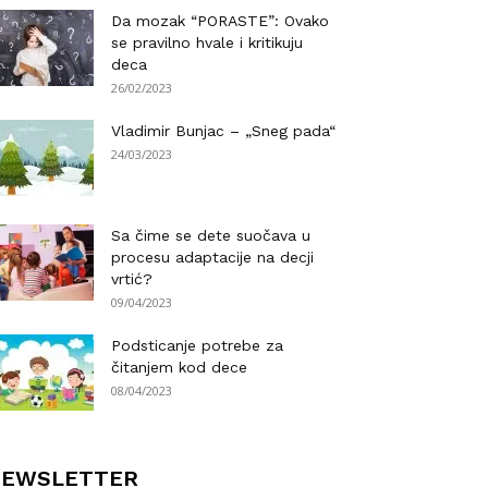
Da mozak “PORASTE”: Ovako
se pravilno hvale i kritikuju
deca
26/02/2023
Vladimir Bunjac – „Sneg pada“
24/03/2023
Sa čime se dete suočava u
procesu adaptacije na decji
vrtić?
09/04/2023
Podsticanje potrebe za
čitanjem kod dece
08/04/2023
NEWSLETTER