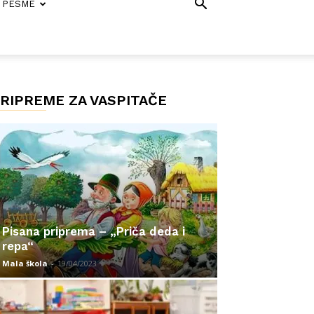
PESME
RIPREME ZA VASPITAČE
Pisana priprema – „Priča deda i
repa“
Mala škola
-
19/04/2023