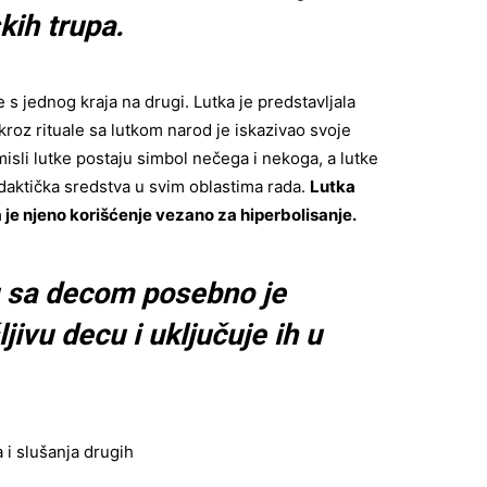
kih trupa.
e s jednog kraja na drugi. Lutka je predstavljala
roz rituale sa lutkom narod je iskazivao svoje
isli lutke postaju simbol nečega i nekoga, a lutke
idaktička sredstva u svim oblastima rada.
Lutka
 je njeno korišćenje vezano za hiperbolisanje.
u sa decom posebno je
jivu decu i uključuje ih u
 i slušanja drugih