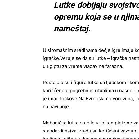
Lutke dobijaju svojstvo
opremu koja se u njima
nameštaj.
U siromašnim sredinama dečje igre imaju kol
igračke.
Veruje se da su lutke – igračke nast
u Egiptu za vreme vladavine faraona.
Postojale su i figure lutke sa ljudskem likom
korišćene u pogrebnim ritualima u naseobi
je imao točkove.
Na Evropskim dvorovima, j
na navijanje.
Mehaničke lutke su bile vrlo kompleksne z
standardima
(za izradu su korišćeni vazduh,
kraljeve i njihovu decu
na dvorovima i bogat