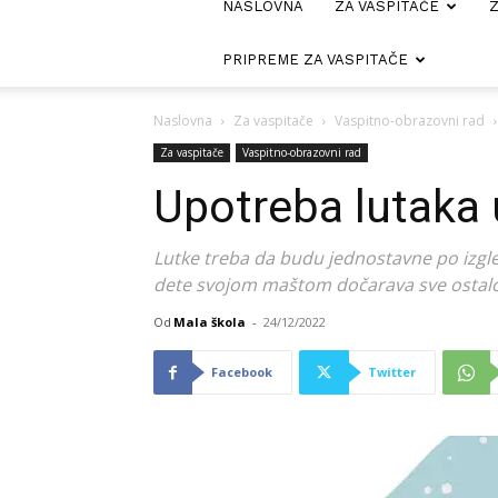
NASLOVNA
ZA VASPITAČE
Z
PRIPREME ZA VASPITAČE
Naslovna
Za vaspitače
Vaspitno-obrazovni rad
Za vaspitače
Vaspitno-obrazovni rad
Upotreba lutaka
Lutke treba da budu jednostavne po izgled
dete svojom maštom dočarava sve ostalo
Od
Mala škola
-
24/12/2022
Facebook
Twitter