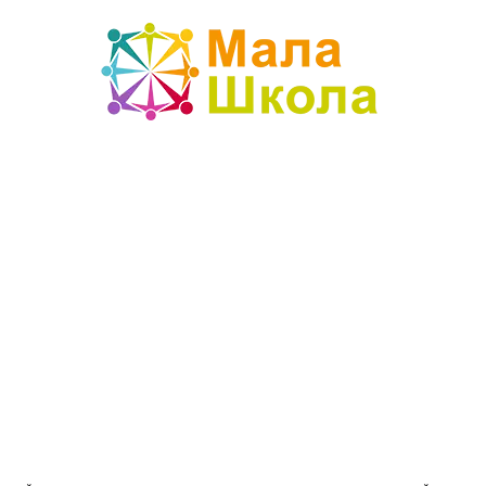
Mala
škola