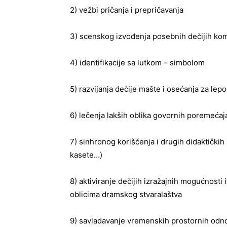
2) vežbi pričanja i prepričavanja
3) scenskog izvođenja posebnih dečijih kom
4) identifikacije sa lutkom – simbolom
5) razvijanja dečije mašte i osećanja za lepo
6) lečenja lakših oblika govornih poremećaj
7) sinhronog korišćenja i drugih didaktički
kasete…)
8) aktiviranje dečijih izražajnih mogućnost
oblicima dramskog stvaralaštva
9) savladavanje vremenskih prostornih odn