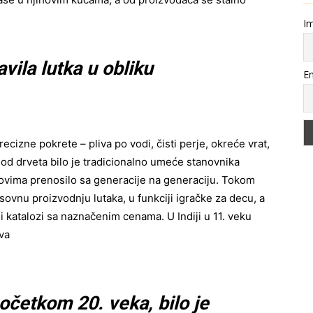
Im
avila lutka u obliku
Em
ecizne pokrete – pliva po vodi, čisti perje, okreće vrat,
i od drveta bilo je tradicionalno umeće stanovnika
ovima prenosilo sa generacije na generaciju. Tokom
ovnu proizvodnju lutaka, u funkciji igračke za decu, a
ni katalozi sa naznačenim cenama. U Indiji u 11. veku
va
početkom 20. veka, bilo je