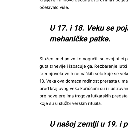
očekivalo više.
U 17. i 18. Veku se poj
mehaničke patke.
Složeni mehanizmi omogućili su ovoj ptici pr
guta zrnevlje i izbacuje ga. Rezbarenje lutk
srednjovekovnih nemačkih sela koje se vek
18. Veka ova domaća radinost prerasta u mas
pred kraj ovog veka korišćeni su i ilustrova
pre nove ere ima tragova lutkarskih predsta
koje su u službi verskih rituala.
U našoj zemlji u 19. i 