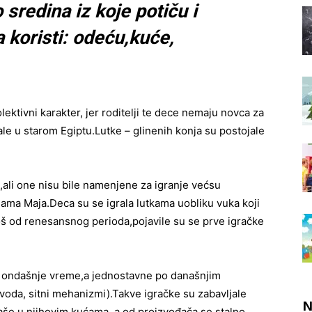
 sredina iz koje potiču i
 koristi: odeću,
kuće,
ektivni karakter,
jer roditelji te dece nemaju novca za
ale u starom Egiptu.
Lutke – glinenih konja su postojale
,
ali one nisu bile namenjene za igranje već
su
nama Maja.
Deca su se igrala lutkama u
obliku vuka koji
oš od renesansnog perioda,
pojavile su se prve igračke
a ondašnje vreme,
a jednostavne po današnjim
 voda, sitni mehanizmi).
Takve igračke su zabavljale
aše u njihovim kućama, a od proizvođača se stalno