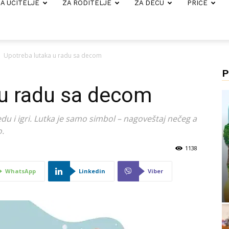
A UČITELJE
ZA RODITELJE
ZA DECU
PRIČE
Upotreba lutaka u radu sa decom
P
 u radu sa decom
u i igri. Lutka je samo simbol – nagoveštaj nečeg a
.
1138
WhatsApp
Linkedin
Viber