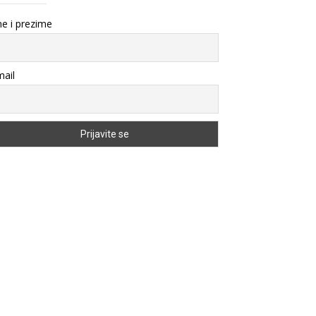
e i prezime
ail