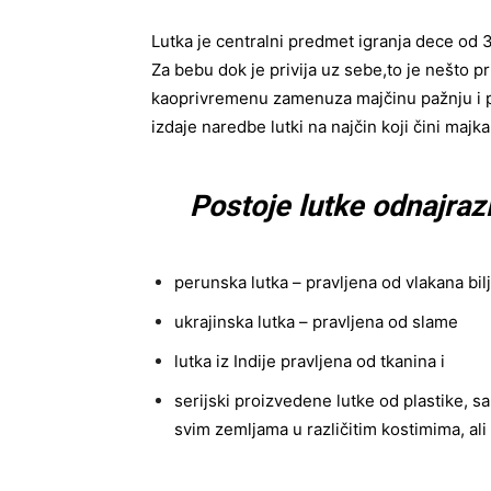
Lutka je centralni predmet igranja dece od 
Za bebu dok je privija uz sebe,
to je nešto pr
kao
privremenu zamenu
za majčinu pažnju i 
izdaje naredbe lutki na najčin koji čini majka
Postoje lutke od
najrazl
perunska lutka – pravljena od vlakana bil
ukrajinska lutka – pravljena od slame
lutka iz Indije pravljena od tkanina i
serijski proizvedene lutke od plastike, s
svim zemljama u različitim kostimima, ali