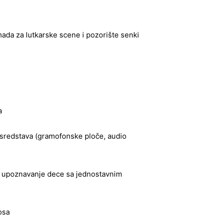
ada za lutkarske scene i pozorište senki
a
h sredstava (gramofonske ploče, audio
i i upoznavanje dece sa jednostavnim
osa