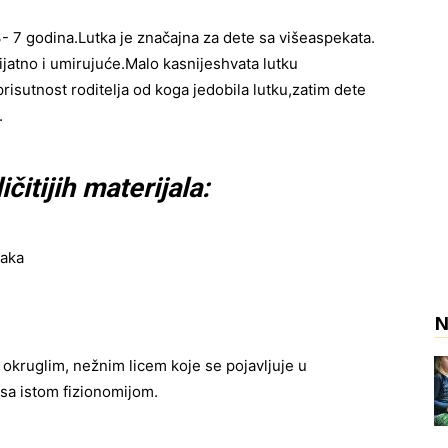
3- 7 godina.
Lutka je značajna za dete sa više
aspekata.
ijatno i umirujuće.
Malo kasnije
shvata lutku
prisutnost roditelja od koga je
dobila lutku,
zatim dete
.
ičitijih materijala:
jaka
N
a okruglim, nežnim licem koje se pojavljuje u
 sa istom fizionomijom.