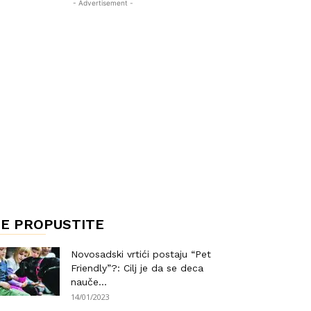
- Advertisement -
E PROPUSTITE
Novosadski vrtići postaju “Pet
Friendly”?: Cilj je da se deca
nauče...
14/01/2023