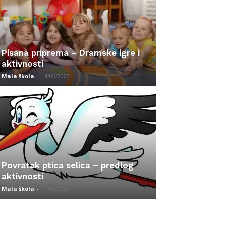
Pisana priprema – Dramske igre i
aktivnosti
Mala škola
-
14/03/2023
Povratak ptica selica – predlog
aktivnosti
Mala škola
-
11/03/2023