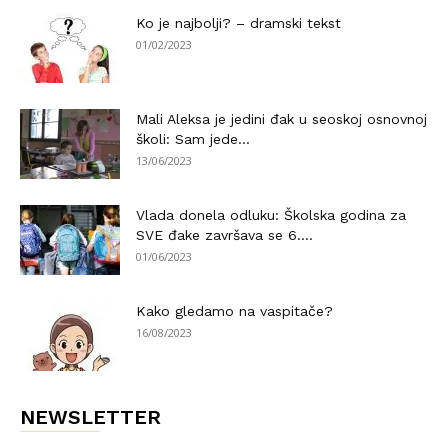
Ko je najbolji? – dramski tekst
01/02/2023
Mali Aleksa je jedini đak u seoskoj osnovnoj
školi: Sam jede...
13/06/2023
Vlada donela odluku: Školska godina za
SVE đake završava se 6....
01/06/2023
Kako gledamo na vaspitače?
16/08/2023
NEWSLETTER