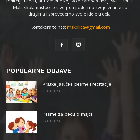
roditelje i decu, ali i sve one koji vole čaroban dečiji svet. Portal
Mala škola nastao je u želji da podelimo svoje znanje sa
drugima i sprovedemo svoje ideje u dela.
Kontaktirajte nas:
mskolica@gmail.com
POPULARNE OBJAVE
Kratke jasličke pesme i recitacije
26/01/2023
Pesme za decu o majci
27/01/2023