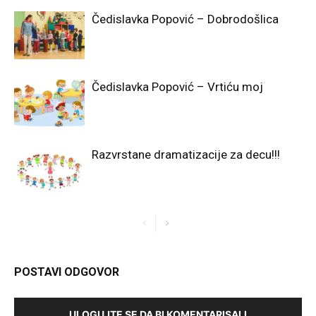
Čedislavka Popović – Dobrodošlica
Čedislavka Popović – Vrtiću moj
Razvrstane dramatizacije za decu!!!
POSTAVI ODGOVOR
ULOGUJTE SE DA BI KOMENTARISALI