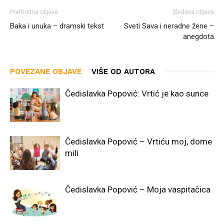
Prethodna objava
Sledeća objava
Baka i unuka – dramski tekst
Sveti Sava i neradne žene –
anegdota
POVEZANE OBJAVE
VIŠE OD AUTORA
Čedislavka Popović: Vrtić je kao sunce
Čedislavka Popović – Vrtiću moj, dome
mili
Čedislavka Popović – Moja vaspitačica