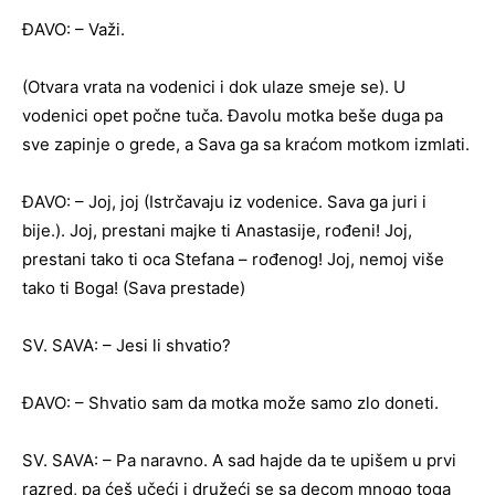
ĐAVO: – Važi.
(Otvara vrata na vodenici i dok ulaze smeje se). U
vodenici opet počne tuča. Đavolu motka beše duga pa
sve zapinje o grede, a Sava ga sa kraćom motkom izmlati.
ĐAVO: – Joj, joj (Istrčavaju iz vodenice. Sava ga juri i
bije.). Joj, prestani majke ti Anastasije, rođeni! Joj,
prestani tako ti oca Stefana – rođenog! Joj, nemoj više
tako ti Boga! (Sava prestade)
SV. SAVA: – Jesi li shvatio?
ĐAVO: – Shvatio sam da motka može samo zlo doneti.
SV. SAVA: – Pa naravno. A sad hajde da te upišem u prvi
razred, pa ćeš učeći i družeći se sa decom mnogo toga