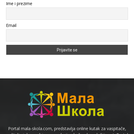
Ime i prezime
Email
Portal mala-skola.com, predstavlja online kutak za vaspitače,