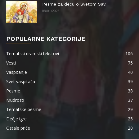
Pesme za decu o Svetom Savi
08/01/2023
POPULARNE KATEGORIJE
Tematski dramski tekstovi
106
Vesti
75
Vaspitanje
40
Svet vaspitača
39
Pesme
38
Mudrosti
37
Tematske pesme
29
Dečje igre
25
Ostale priče
20