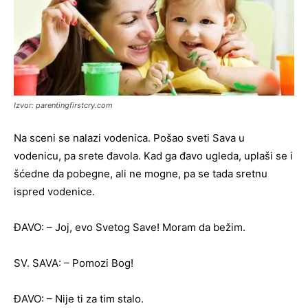
Izvor: parentingfirstcry.com
Na sceni se nalazi vodenica. Pošao sveti Sava u
vodenicu, pa srete đavola. Kad ga đavo ugleda, uplaši se i
šćedne da pobegne, ali ne mogne, pa se tada sretnu
ispred vodenice.
ĐAVO: – Joj, evo Svetog Save! Moram da bežim.
SV. SAVA: – Pomozi Bog!
ĐAVO: – Nije ti za tim stalo.