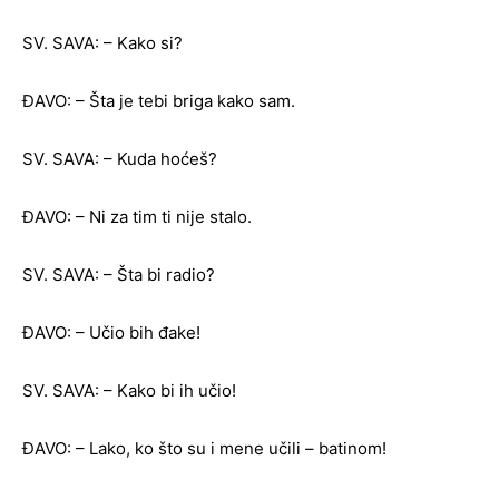
SV. SAVA: – Kako si?
ĐAVO: – Šta je tebi briga kako sam.
SV. SAVA: – Kuda hoćeš?
ĐAVO: – Ni za tim ti nije stalo.
SV. SAVA: – Šta bi radio?
ĐAVO: – Učio bih đake!
SV. SAVA: – Kako bi ih učio!
ĐAVO: – Lako, ko što su i mene učili – batinom!