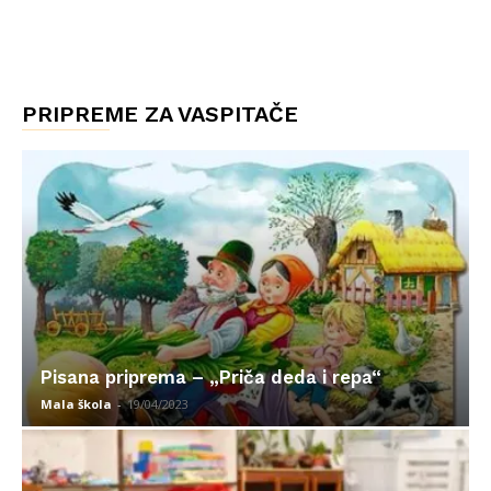
PRIPREME ZA VASPITAČE
Pisana priprema – „Priča deda i repa“
Mala škola
-
19/04/2023