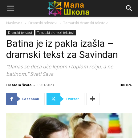
Naslovna
Dramski tekstovi
Tematski dramski tekstovi
Dramski tekstovi
Tematski dramski tekstovi
Batina je iz pakla izašla –
dramski tekst za Savindan
"Danas se deca uče lepom i toplom rečju, a ne
batinom." Sveti Sava
Od
Mala škola
-
05/01/2023
826
Facebook
Twitter