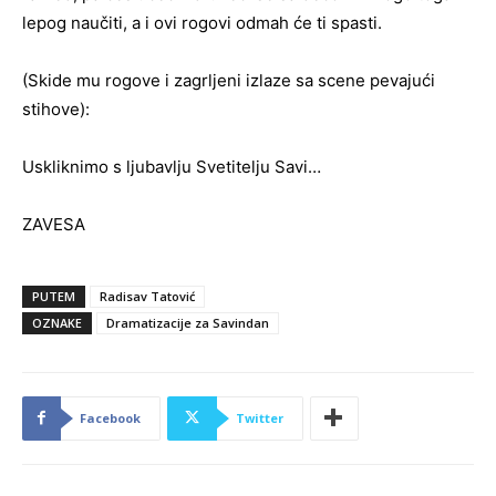
lepog naučiti, a i ovi rogovi odmah će ti spasti.
(Skide mu rogove i zagrljeni izlaze sa scene pevajući
stihove):
Uskliknimo s ljubavlju Svetitelju Savi…
ZAVESA
PUTEM
Radisav Tatović
OZNAKE
Dramatizacije za Savindan
Facebook
Twitter