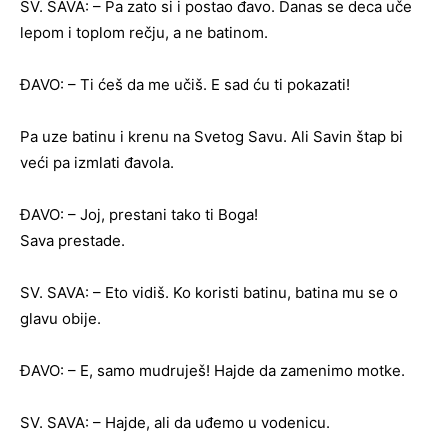
SV. SAVA: – Pa zato si i postao đavo. Danas se deca uče
lepom i toplom rečju, a ne batinom.
ĐAVO: – Ti ćeš da me učiš. E sad ću ti pokazati!
Pa uze batinu i krenu na Svetog Savu. Ali Savin štap bi
veći pa izmlati đavola.
ĐAVO: – Joj, prestani tako ti Boga!
Sava prestade.
SV. SAVA: – Eto vidiš. Ko koristi batinu, batina mu se o
glavu obije.
ĐAVO: – E, samo mudruješ! Hajde da zamenimo motke.
SV. SAVA: – Hajde, ali da uđemo u vodenicu.