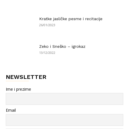
Kratke jasličke pesme i recitacije
26/01/2023
Zeko i Sneško – igrokaz
13/12/2022
NEWSLETTER
Ime i prezime
Email