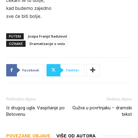
čekam te tu dolje,
kad budemo zajedno
sve će biti bolje.
PUTEM
Josipa Franjić Radulović
OZNAKE
Dramatizacije o voću
Facebook
Twitter
Prethodna objava
Sledeća objava
Iz drugog ugla: Vaspitanje po
Gužva u povrtnjaku – dramski
Betovenu
tekst
POVEZANE OBJAVE
VIŠE OD AUTORA