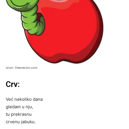
Izvor: freevector.com
Crv:
Već nekoliko dana
gledam u nju,
tu prekrasnu
crvenu jabuku.