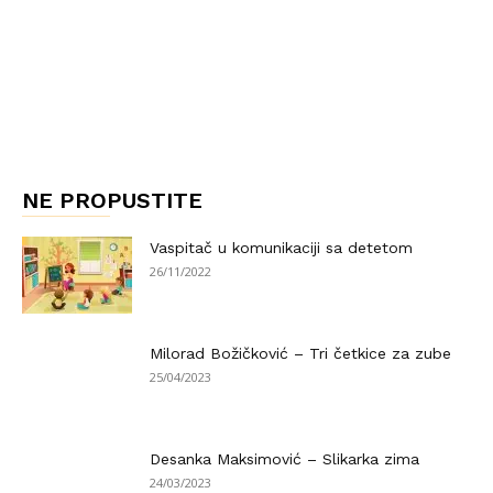
NE PROPUSTITE
Vaspitač u komunikaciji sa detetom
26/11/2022
Milorad Božičković – Tri četkice za zube
25/04/2023
Desanka Maksimović – Slikarka zima
24/03/2023