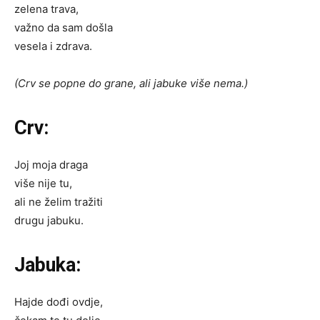
zelena trava,
važno da sam došla
vesela i zdrava.
(Crv se popne do grane, ali jabuke više nema.)
Crv:
Joj moja draga
više nije tu,
ali ne želim tražiti
drugu jabuku.
Jabuka:
Hajde dođi ovdje,