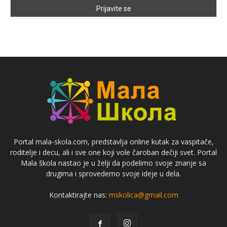
Portal mala-skola.com, predstavlja online kutak za vaspitače,
roditelje i decu, ali i sve one koji vole čaroban dečiji svet. Portal
Mala škola nastao je u želji da podelimo svoje znanje sa
drugima i sprovedemo svoje ideje u dela.
Kontaktirajte nas:
mskolica@gmail.com