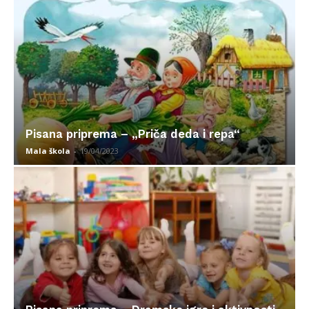
Pisana priprema – „Priča deda i repa“
Mala škola
-
19/04/2023