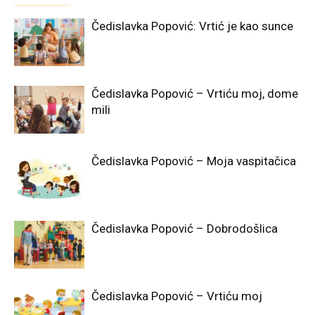
Čedislavka Popović: Vrtić je kao sunce
Čedislavka Popović – Vrtiću moj, dome
mili
Čedislavka Popović – Moja vaspitačica
Čedislavka Popović – Dobrodošlica
Čedislavka Popović – Vrtiću moj