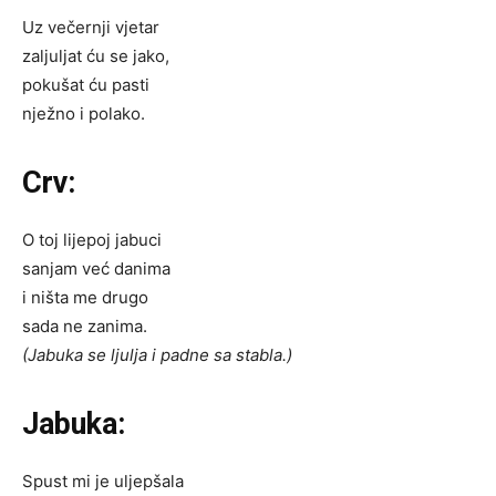
Uz večernji vjetar
zaljuljat ću se jako,
pokušat ću pasti
nježno i polako.
Crv:
O toj lijepoj jabuci
sanjam već danima
i ništa me drugo
sada ne zanima.
(Jabuka se ljulja i padne sa stabla.)
Jabuka:
Spust mi je uljepšala