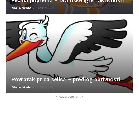
Pisana priprema – Dramske igre i aktivnosti
Mala škola
-
14/03/2023
Povratak ptica selica – predlog aktivnosti
Mala škola
-
11/03/2023
- Advertisement -