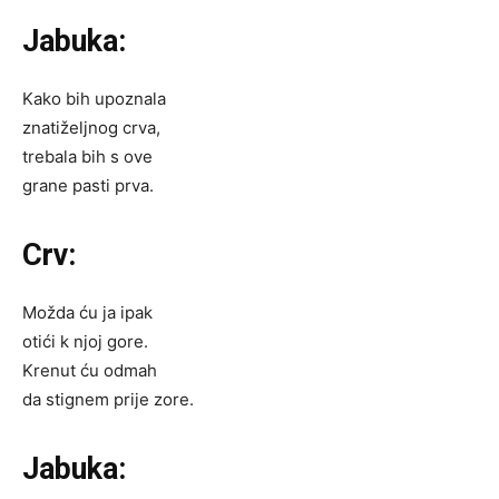
Jabuka:
Kako bih upoznala
znatiželjnog crva,
trebala bih s ove
grane pasti prva.
Crv:
Možda ću ja ipak
otići k njoj gore.
Krenut ću odmah
da stignem prije zore.
Jabuka: