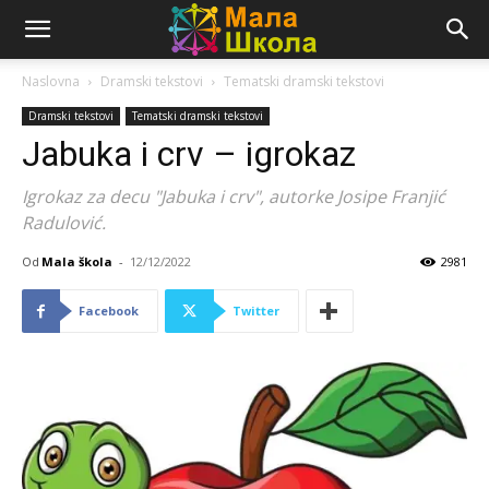
Naslovna
Dramski tekstovi
Tematski dramski tekstovi
Dramski tekstovi
Tematski dramski tekstovi
Jabuka i crv – igrokaz
Igrokaz za decu "Jabuka i crv", autorke Josipe Franjić
Radulović.
Od
Mala škola
-
12/12/2022
2981
Facebook
Twitter