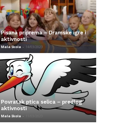
Pisana priprema – Dramske igre i
aktivnosti
Mala škola
-
14/03/2023
Povratak ptica selica – predlog
aktivnosti
Mala škola
-
11/03/2023