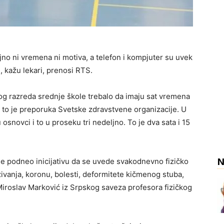
ljno ni vremena ni motiva, a telefon i kompjuter su uvek
, kažu lekari, prenosi RTS.
og razreda srednje škole trebalo da imaju sat vremena
 to je preporuka Svetske zdravstvene organizacije. U
osnovci i to u proseku tri nedeljno. To je dva sata i 15
N
 je podneo inicijativu da se uvede svakodnevno fizičko
aživanja, koronu, bolesti, deformitete kičmenog stuba,
Miroslav Marković iz Srpskog saveza profesora fizičkog