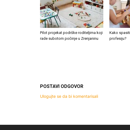
Pilot projekat podrške roditeljima koji
Kako spasiti
rade subotom počinje u Zrenjaninu
profesiju?
POSTAVI ODGOVOR
Ulogujte se da bi komentarisali