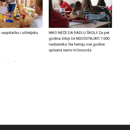
 vaspitačku i učiteljsku
NIKO NEĆE DA RADI U ŠKOLI! Za pet
godina Srbiji će NEDOSTAJATI 7.000
nastavnika: Na hemiju ove godine
upisana samo tri brucoša