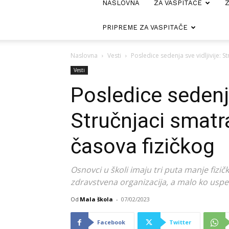
NASLOVNA
ZA VASPITAČE
Z
PRIPREME ZA VASPITAČE
Naslovna
Vesti
Posledice sedenja sve vidljivije: S
Vesti
Posledice sedenja
Stručnjaci smatra
časova fizičkog
Osnovci u školi imaju tri puta manje fizič
zdravstvena organizacija, a malo ko uspe
Od
Mala škola
-
07/02/2023
Facebook
Twitter