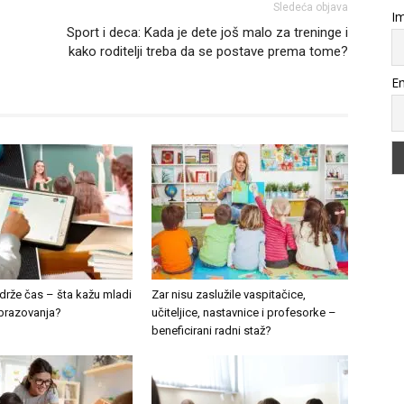
Sledeća objava
Im
Sport i deca: Kada je dete još malo za treninge i
kako roditelji treba da se postave prema tome?
Em
drže čas – šta kažu mladi
Zar nisu zaslužile vaspitačice,
brazovanja?
učiteljice, nastavnice i profesorke –
beneficirani radni staž?