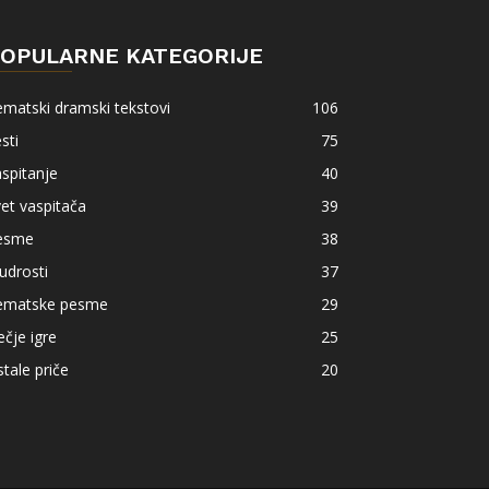
OPULARNE KATEGORIJE
matski dramski tekstovi
106
sti
75
spitanje
40
et vaspitača
39
esme
38
udrosti
37
ematske pesme
29
čje igre
25
tale priče
20