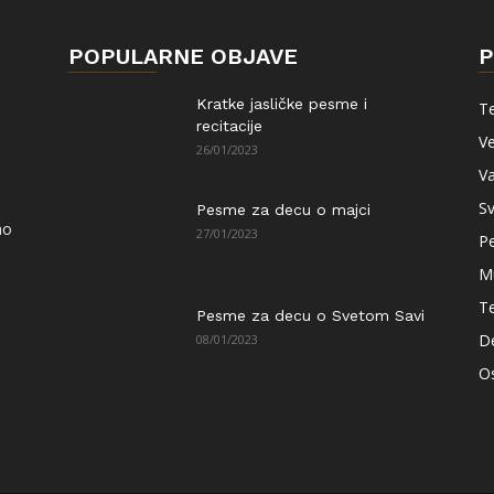
POPULARNE OBJAVE
P
Kratke jasličke pesme i
Te
recitacije
Ve
26/01/2023
Va
Sv
Pesme za decu o majci
ao
27/01/2023
P
M
T
Pesme za decu o Svetom Savi
De
08/01/2023
Os