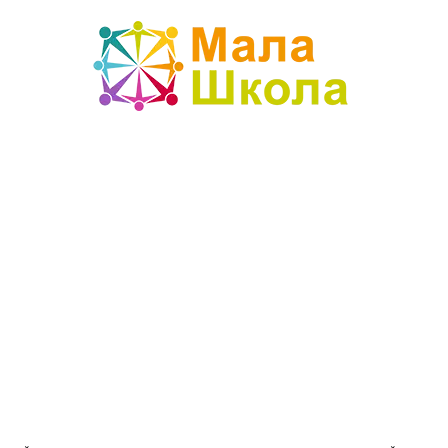
Mala
škola