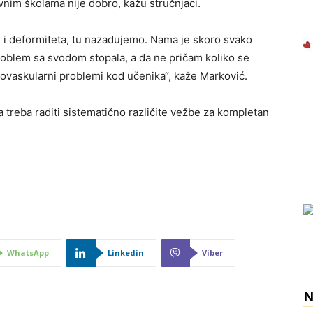
nim školama nije dobro, kažu stručnjaci.
i i deformiteta, tu nazadujemo. Nama je skoro svako
roblem sa svodom stopala, a da ne pričam koliko se
diovaskularni problemi kod učenika“, kaže Marković.
a treba raditi sistematično različite vežbe za kompletan
WhatsApp
Linkedin
Viber