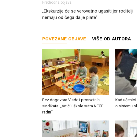
Prethodna objava
„Ekskurzije će se verovatno ugasiti jer roditelji
nemaju od čega da je plate”
POVEZANE OBJAVE
VIŠE OD AUTORA
Bez dogovora Vlade i prosvetnih
Kad učenici 
sindikata. „Vrtići i škole sutra NEĆE
o sistemu o
raditi“