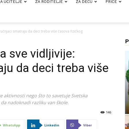
A UČITELJE
ZA RODITELJE
ZA DECU
PRIČE
tručnjaci smatraju da deci treba više časova fizičkog
P
 sve vidljivije:
ju da deci treba više
ke aktivnosti nego što to savetuje Svetska
 da nadoknadi razliku van škole.
146
WhatsApp
Linkedin
Viber