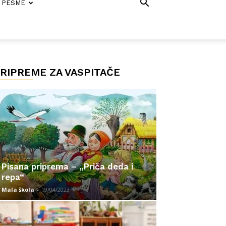
PESME
RIPREME ZA VASPITAČE
Pisana priprema – „Priča deda i
repa“
Mala škola
-
19/04/2023