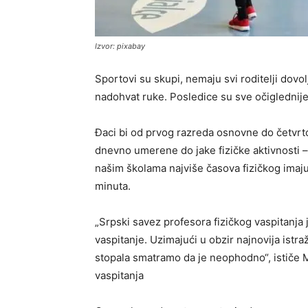
Izvor: pixabay
Sportovi su skupi, nemaju svi roditelji dovo
nadohvat ruke. Posledice su sve očiglednije
Đaci bi od prvog razreda osnovne do četvrt
dnevno umerene do jake fizičke aktivnosti –
našim školama najviše časova fizičkog imaju 
minuta.
„Srpski savez profesora fizičkog vaspitanja
vaspitanje. Uzimajući u obzir najnovija istr
stopala smatramo da je neophodno“, ističe 
vaspitanja