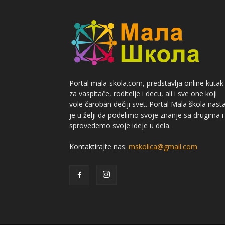
Portal mala-skola.com, predstavlja online kutak
za vaspitače, roditelje i decu, ali i sve one koji
vole čaroban dečiji svet. Portal Mala škola nast
je u želji da podelimo svoje znanje sa drugima i
sprovedemo svoje ideje u dela.
Kontaktirajte nas:
mskolica@gmail.com