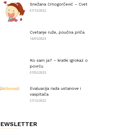
Snežana Crnogorčević – Cvet
07/12/2022
Cvetanje ruže, poučna priča
16/05/2023
Ko sam ja? – kratki igrokaz o
povrću
07/02/2023
Evaluacija rada ustanove i
vaspitača
27/12/2022
NEWSLETTER