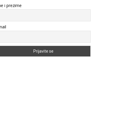
e i prezime
ail