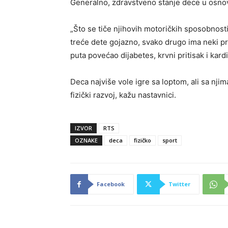
Generalno, zdravstveno stanje dece u osnov
„Što se tiče njihovih motoričkih sposobnost
treće dete gojazno, svako drugo ima neki p
puta povećao dijabetes, krvni pritisak i kar
Deca najviše vole igre sa loptom, ali sa njim
fizički razvoj, kažu nastavnici.
IZVOR
RTS
OZNAKE
deca
fizičko
sport
Facebook
Twitter