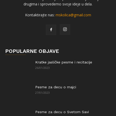
drugima i sprovedemo svoje ideje u dela.
Kontaktirajte nas:
mskolica@gmail.com
POPULARNE OBJAVE
Kratke jasličke pesme i recitacije
26/01/2023
Pesme za decu o majci
27/01/2023
Pesme za decu o Svetom Savi