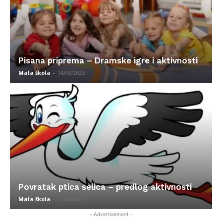
Pisana priprema – Dramske igre i aktivnosti
Mala škola
-
14/03/2023
Povratak ptica selica – predlog aktivnosti
Mala škola
-
11/03/2023
- Advertisement -