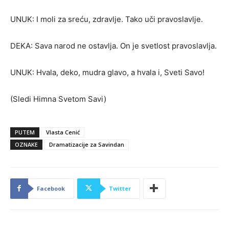
UNUK: I moli za sreću, zdravlje. Tako uči pravoslavlje.
DEKA: Sava narod ne ostavlja. On je svetlost pravoslavlja.
UNUK: Hvala, deko, mudra glavo, a hvala i, Sveti Savo!
(Sledi Himna Svetom Savi)
PUTEM
Vlasta Cenić
OZNAKE
Dramatizacije za Savindan
Facebook
Twitter