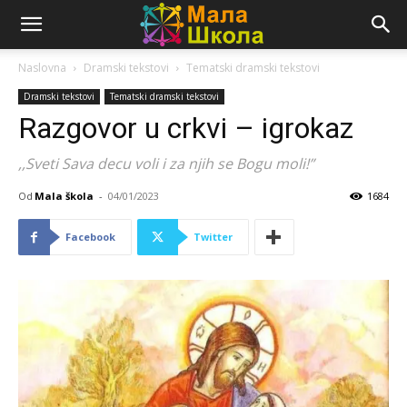
Naslovna
Dramski tekstovi
Tematski dramski tekstovi
Dramski tekstovi
Tematski dramski tekstovi
Razgovor u crkvi – igrokaz
,,Sveti Sava decu voli i za njih se Bogu moli!”
Od
Mala škola
-
04/01/2023
1684
Facebook
Twitter