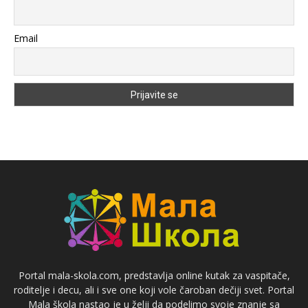
Email
Portal mala-skola.com, predstavlja online kutak za vaspitače,
roditelje i decu, ali i sve one koji vole čaroban dečiji svet. Portal
Mala škola nastao je u želji da podelimo svoje znanje sa