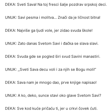
DEKA: Sveti Sava! Na toj fresci šalje pozdrav srpskoj deci.
UNUK: Savi pesma i molitva… Znači da je ličnost bitna!
DEKA: Najviše ga ljudi vole, jer zidao svuda škole!
UNUK: Zato danas Svetom Savi i đačka se slava slavi.
DEKA: Svuda gde se pogled širi svud Savini manastiri.
UNUK: ,,Sveti Sava decu voli i za njih se Bogu moli!”
DEKA: Sava nam je mnogo dao, prve knjige napisao!
UNUK: A ko, deko, sunce stavi oko glave Svetom Savi?
DEKA: Sve kod kuće pričaću ti, jer u crkvi čovek ćuti.