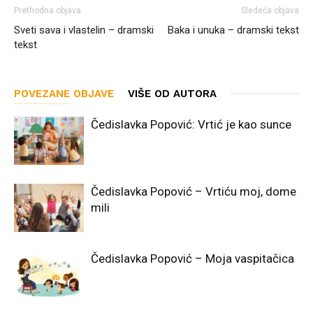
Prethodna objava
Sledeća objava
Sveti sava i vlastelin – dramski
Baka i unuka – dramski tekst
tekst
POVEZANE OBJAVE
VIŠE OD AUTORA
Čedislavka Popović: Vrtić je kao sunce
Čedislavka Popović – Vrtiću moj, dome
mili
Čedislavka Popović – Moja vaspitačica