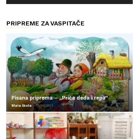
PRIPREME ZA VASPITAČE
Pisana priprema – „Priča deda i repa“
Mala škola
-
19/04/2023