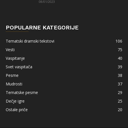
08/01/2023
POPULARNE KATEGORIJE
Tematski dramski tekstovi
106
Vesti
75
Vaspitanje
40
Svet vaspitača
39
Pesme
38
Mudrosti
37
Tematske pesme
29
Dečje igre
25
Ostale priče
20