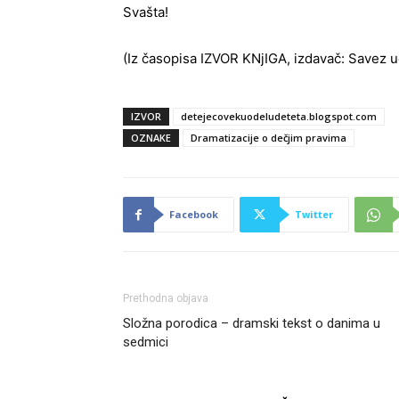
Svašta!
(Iz časopisa IZVOR KNjIGA, izdavač: Savez u
IZVOR
detejecovekuodeludeteta.blogspot.com
OZNAKE
Dramatizacije o dečjim pravima
Facebook
Twitter
Prethodna objava
Složna porodica – dramski tekst o danima u
sedmici