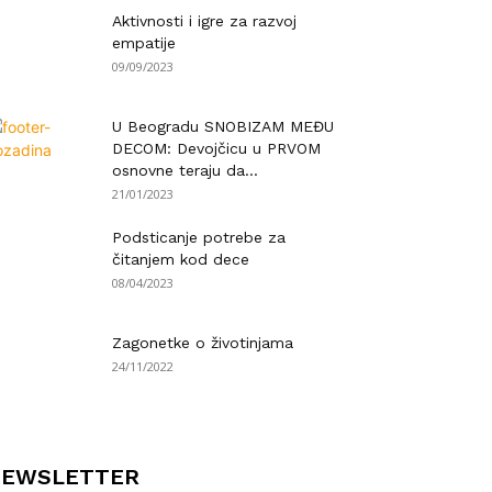
Aktivnosti i igre za razvoj
empatije
09/09/2023
U Beogradu SNOBIZAM MEĐU
DECOM: Devojčicu u PRVOM
osnovne teraju da...
21/01/2023
Podsticanje potrebe za
čitanjem kod dece
08/04/2023
Zagonetke o životinjama
24/11/2022
NEWSLETTER