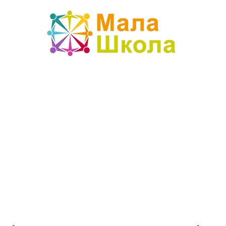
Mala
škola