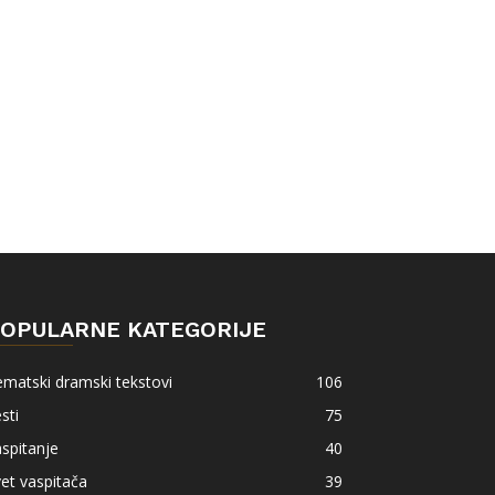
OPULARNE KATEGORIJE
matski dramski tekstovi
106
sti
75
spitanje
40
et vaspitača
39