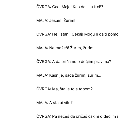
ČVRGA: Ćao, Majo! Kao da si u frci!?
MAJA: Jesam! Žurim!
ČVRGA: Hej, stani! Čekaj! Mogu li da ti po
MAJA: Ne možeš! Žurim, žurim…
ČVRGA: A da pričamo o dečjim pravima?
MAJA: Kasnije, sada žurim, žurim…
ČVRGA: Ma, šta je to s tobom?
MAJA: A šta bi vilo?
ČVRGA: Pa nećeš da pričaš čak ni o dečjim 