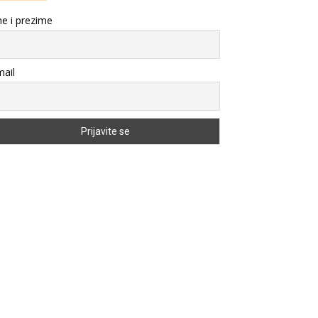
e i prezime
ail