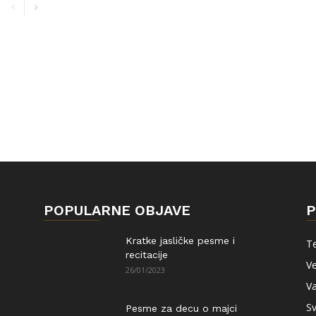
POPULARNE OBJAVE
P
Kratke jasličke pesme i
Te
recitacije
Ve
26/01/2023
Va
Sv
Pesme za decu o majci