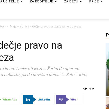
A UČITELJE
ZA RODITELJE
ZA DECU
PRIČE
tovi
Maja vrednica – dečje pravo na izvršavanje obaveza
P
dečje pravo na
eza
zato imam i neke obaveze... Žurim da operem
 u nabavku, pa da dovršim domaći… Zato žurim,
1019
WhatsApp
Linkedin
Viber