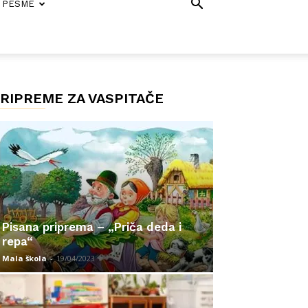
PESME
RIPREME ZA VASPITAČE
Pisana priprema – „Priča deda i
repa“
Mala škola
-
19/04/2023