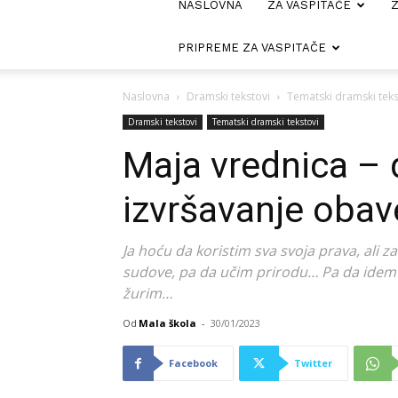
NASLOVNA
ZA VASPITAČE
Z
PRIPREME ZA VASPITAČE
Naslovna
Dramski tekstovi
Tematski dramski teks
Dramski tekstovi
Tematski dramski tekstovi
Maja vrednica – 
izvršavanje obav
Ja hoću da koristim sva svoja prava, ali 
sudove, pa da učim prirodu… Pa da idem
žurim…
Od
Mala škola
-
30/01/2023
Facebook
Twitter