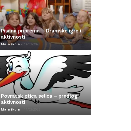
Pisana priprema – Dramske igre i
aktivnosti
Mala škola
-
14/03/2023
Povratak ptica selica – predlog
aktivnosti
Mala škola
-
11/03/2023