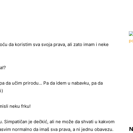
ću da koristim sva svoja prava, ali zato imam i neke
a!?
pa da učim prirodu… Pa da idem u nabavku, pa da
i)
isli neku frku!
. Simpatičan je dečkić, ali ne može da shvati u kakvom
asvim normalno da imaš sva prava, a ni jednu obavezu.