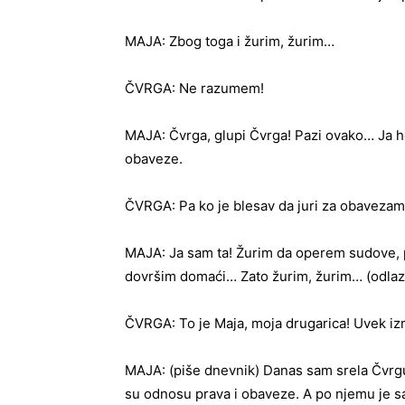
MAJA: Zbog toga i žurim, žurim…
ČVRGA: Ne razumem!
MAJA: Čvrga, glupi Čvrga! Pazi ovako… Ja ho
obaveze.
ČVRGA: Pa ko je blesav da juri za obavezam
MAJA: Ja sam ta! Žurim da operem sudove, 
dovršim domaći… Zato žurim, žurim… (odlaz
ČVRGA: To je Maja, moja drugarica! Uvek izm
MAJA: (piše dnevnik) Danas sam srela Čvrgu
su odnosu prava i obaveze. A po njemu je s