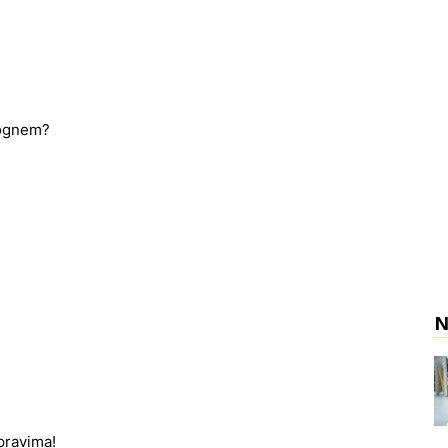
mognem?
N
pravima!