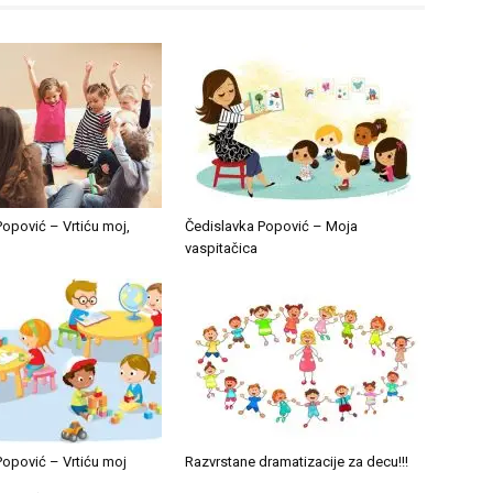
opović – Vrtiću moj,
Čedislavka Popović – Moja
vaspitačica
Popović – Vrtiću moj
Razvrstane dramatizacije za decu!!!