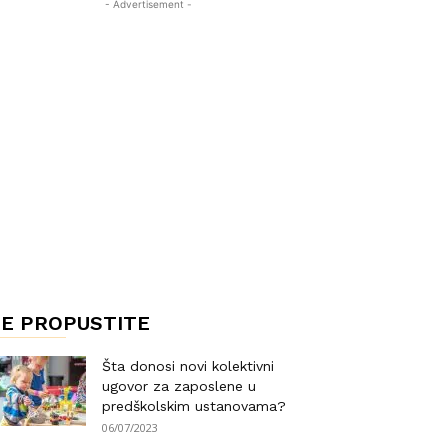
- Advertisement -
E PROPUSTITE
Šta donosi novi kolektivni
ugovor za zaposlene u
predškolskim ustanovama?
06/07/2023