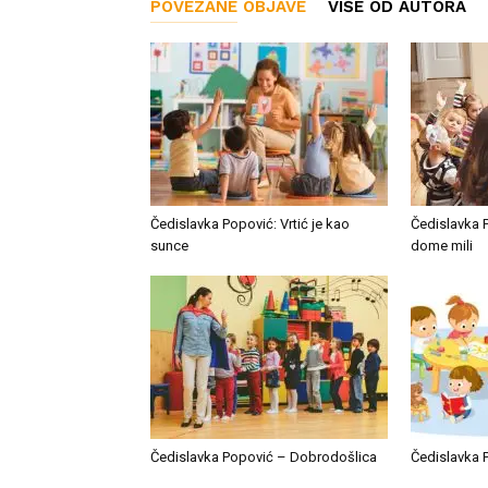
POVEZANE OBJAVE
VIŠE OD AUTORA
Čedislavka Popović: Vrtić je kao
Čedislavka P
sunce
dome mili
Čedislavka Popović – Dobrodošlica
Čedislavka 