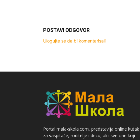
POSTAVI ODGOVOR
Ulogujte se da bi komentarisali
Portal mala-skola.com, predstavlja online kutak
za vaspitače, roditelje i decu, ali i sve one koji