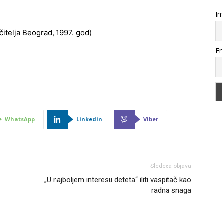
Im
čitelja Beograd, 1997. god)
Em
WhatsApp
Linkedin
Viber
Sledeća objava
„U najboljem interesu deteta“ iliti vaspitač kao
radna snaga