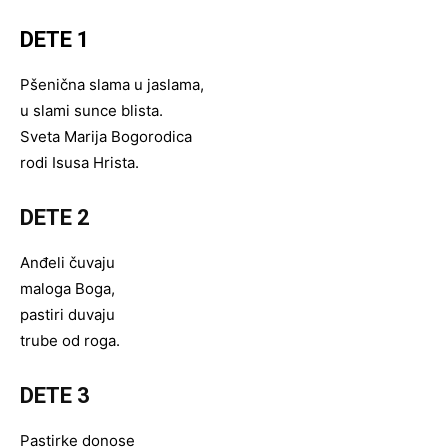
DETE 1
Pšenična slama u jaslama,
u slami sunce blista.
Sveta Marija Bogorodica
rodi Isusa Hrista.
DETE 2
Anđeli čuvaju
maloga Boga,
pastiri duvaju
trube od roga.
DETE 3
Pastirke donose