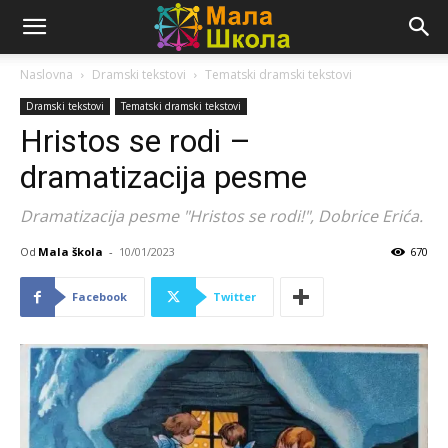
Naslovna
Dramski tekstovi
Tematski dramski tekstovi
Dramski tekstovi
Tematski dramski tekstovi
Hristos se rodi –
dramatizacija pesme
Dramatizacija pesme "Hristos se rodi!", Dobrice Erića.
Od
Mala škola
-
10/01/2023
670
Facebook
Twitter