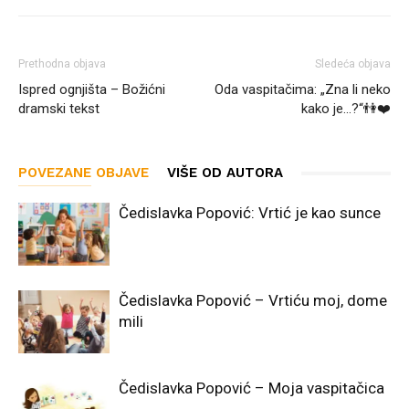
Prethodna objava
Sledeća objava
Ispred ognjišta – Božićni
Oda vaspitačima: „Zna li neko
dramski tekst
kako je…?“👫❤️
POVEZANE OBJAVE
VIŠE OD AUTORA
Čedislavka Popović: Vrtić je kao sunce
Čedislavka Popović – Vrtiću moj, dome
mili
Čedislavka Popović – Moja vaspitačica