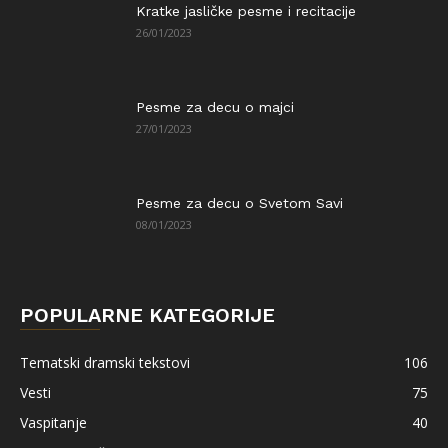
Kratke jasličke pesme i recitacije
26/01/2023
Pesme za decu o majci
27/01/2023
Pesme za decu o Svetom Savi
08/01/2023
POPULARNE KATEGORIJE
Tematski dramski tekstovi
106
Vesti
75
Vaspitanje
40