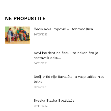
NE PROPUSTITE
Čedislavka Popović – Dobrodošlica
16/05/2023
Novi incident na času i to nakon što je
nastavnik đaku...
04/03/2023
Dečji vrtić nije čuvalište, a vaspitačice nisu
tetke
30/04/2023
Sveska Slavka Svežigaće
29/11/2022