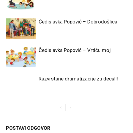
Čedislavka Popović – Dobrodošlica
Čedislavka Popović – Vrtiću moj
Razvrstane dramatizacije za decu!!!
POSTAVI ODGOVOR