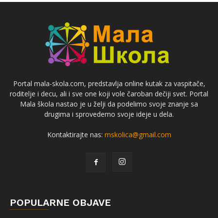
Portal mala-skola.com, predstavlja online kutak za vaspitače,
roditelje i decu, ali i sve one koji vole čaroban dečiji svet. Portal
Mala škola nastao je u želji da podelimo svoje znanje sa
drugima i sprovedemo svoje ideje u dela.
Kontaktirajte nas:
mskolica@gmail.com
POPULARNE OBJAVE