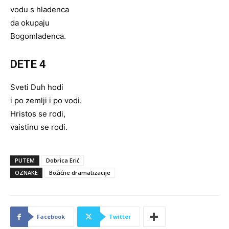
vodu s hladenca
da okupaju
Bogomladenca.
DETE 4
Sveti Duh hodi
i po zemlji i po vodi.
Hristos se rodi,
vaistinu se rodi.
PUTEM
Dobrica Erić
OZNAKE
Božićne dramatizacije
Facebook
Twitter