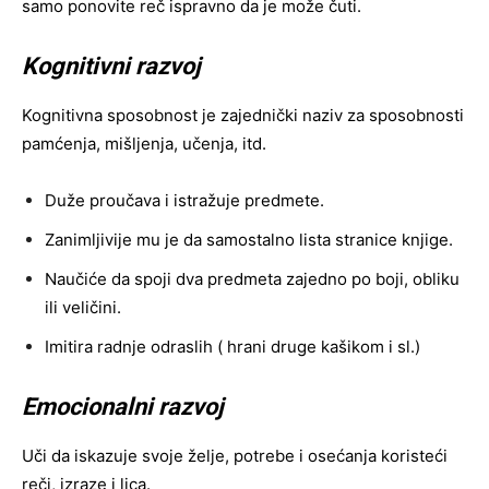
samo ponovite reč ispravno da je može čuti.
Kognitivni razvoj
Kognitivna sposobnost je zajednički naziv za sposobnosti
pamćenja, mišljenja, učenja, itd.
Duže proučava i istražuje predmete.
Zanimljivije mu je da samostalno lista stranice knjige.
Naučiće da spoji dva predmeta zajedno po boji, obliku
ili veličini.
Imitira radnje odraslih ( hrani druge kašikom i sl.)
Emocionalni razvoj
Uči da iskazuje svoje želje, potrebe i osećanja koristeći
reči, izraze i lica.