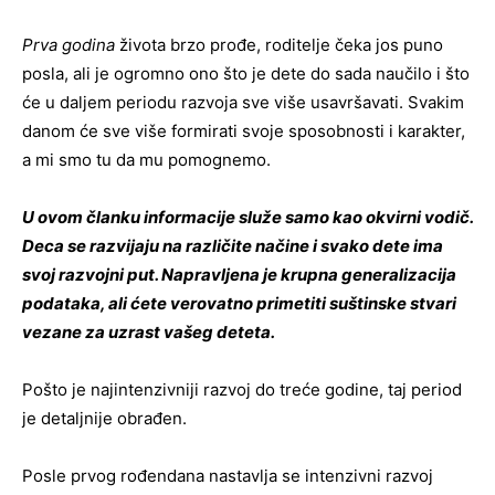
Prva godina
života brzo prođe, roditelje čeka jos puno
posla, ali je ogromno ono što je dete do sada naučilo i što
će u daljem periodu razvoja sve više usavršavati. Svakim
danom će sve više formirati svoje sposobnosti i karakter,
a mi smo tu da mu pomognemo.
U ovom članku informacije služe samo kao okvirni vodič.
Deca se razvijaju na različite načine i svako dete ima
svoj razvojni put. Napravljena je krupna generalizacija
podataka, ali ćete verovatno primetiti suštinske stvari
vezane za uzrast vašeg deteta.
Pošto je najintenzivniji razvoj do treće godine, taj period
je detaljnije obrađen.
Posle prvog rođendana nastavlja se intenzivni razvoj