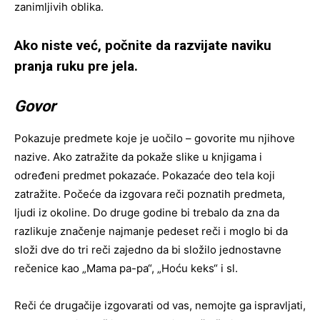
zanimljivih oblika.
Ako niste već, počnite da razvijate naviku
pranja ruku pre jela.
Govor
Pokazuje predmete koje je uočilo – govorite mu njihove
nazive. Ako zatražite da pokaže slike u knjigama i
određeni predmet pokazaće. Pokazaće deo tela koji
zatražite. Počeće da izgovara reči poznatih predmeta,
ljudi iz okoline. Do druge godine bi trebalo da zna da
razlikuje značenje najmanje pedeset reči i moglo bi da
složi dve do tri reči zajedno da bi složilo jednostavne
rečenice kao „Mama pa-pa“, „Hoću keks“ i sl.
Reči će drugačije izgovarati od vas, nemojte ga ispravljati,