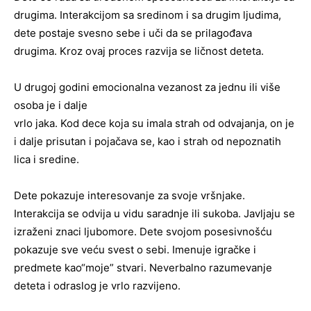
drugima. Interakcijom sa sredinom i sa drugim ljudima,
dete postaje svesno sebe i uči da se prilagođava
drugima. Kroz ovaj proces razvija se ličnost deteta.
U drugoj godini emocionalna vezanost za jednu ili više
osoba je i dalje
vrlo jaka. Kod dece koja su imala strah od odvajanja, on je
i dalje prisutan i pojačava se, kao i strah od nepoznatih
lica i sredine.
Dete pokazuje interesovanje za svoje vršnjake.
Interakcija se odvija u vidu saradnje ili sukoba. Javljaju se
izraženi znaci ljubomore. Dete svojom posesivnošću
pokazuje sve veću svest o sebi. Imenuje igračke i
predmete kao“moje” stvari. Neverbalno razumevanje
deteta i odraslog je vrlo razvijeno.