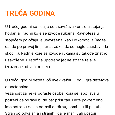
TREĆA GODINA
U
trećoj godini se i dalje se usavršava kontrola stajanja,
hodanja i radnji koje se izvode rukama. Ravnoteža u
stojećem položaju je usavršena, kao i lokomocija (može
da ide po pravoj liniji, unatraške, da se naglo zaustavi, da
skoči…). Radnje koje se izvode rukama su takođe znatno
usavršene. Pretežna upotreba jedne strane tela je
izražena kod većine dece.
U trećoj godini deteta još uvek važnu ulogu igra detetova
emocionalna
vezanost za neke odrasle osobe, koja se ispoljava u
potrebi da odrasli bude bar prisutan. Dete povremeno
ima potrebu da ga odrasli dodirnu, pomiluju ili poljube.
Strah od odvajanja i stranih lica je manji, ali postoji.