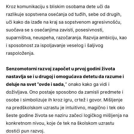
Kroz komunikaciju s bliskim osobama dete uči da
razlikuje sopstvena osećanja od tuđih, sebe od drugih,
uči kako da izađe na kraj sa sopstvenom agresivnošću,
suočava se s osećanjima zavisti, posesivnosti,
suparništva, neuspeha, razočaranja. Razvija ambiciju, kao
i sposobnost za ispoljavanje veselog i šaljivog
raspoloženja.
Senzomotorni razvoj započet u prvoj godini života
nastavlja se i u drugoj i omogućava detetu da razume i
deluje na svet “ovde i sada,
” onako kako ga vidi i
doživljava. Ono postaje sposobno da zamisli predmete i
osobe i simbolizuje ih kroz igru, crtež i govor. Mišljenje
na predškolskom uzrastu je intuitivno, magično i tek oko
šeste godine života se naziru začeci logičkog mišljenja na
konkretnom nivou, koje će tek na školskom uzrastu
dostići pun razvoj.