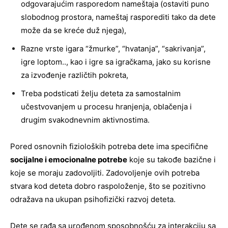
odgovarajućim rasporedom nameštaja (ostaviti puno
slobodnog prostora, nameštaj rasporediti tako da dete
može da se kreće duž njega),
Razne vrste igara “žmurke”, “hvatanja”, “sakrivanja”,
igre loptom.., kao i igre sa igračkama, jako su korisne
za izvođenje različtih pokreta,
Treba podsticati želju deteta za samostalnim
učestvovanjem u procesu hranjenja, oblačenja i
drugim svakodnevnim aktivnostima.
Pored osnovnih fizioloških potreba dete ima specifične
socijalne i emocionalne potrebe
koje su takođe bazične i
koje se moraju zadovoljiti. Zadovoljenje ovih potreba
stvara kod deteta dobro raspoloženje, što se pozitivno
odražava na ukupan psihofizički razvoj deteta.
Dete se rađa sa urođenom sposobnošću za interakciju sa