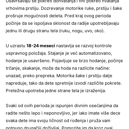
Usavršavaju se pokreti dohvatanja i fini pokreti hvatanja
vrhovima prstiju. Dozrevanje motorike ruke, prstiju i šake
prošruje mogućnosti deteta. Pred kraj ovog perioda
počinje da se ispoljava sklonost da radije upotrebljavaju
jednu ili drugu stranu tela (ruku, nogu, uvo, oko).
U uzrastu
18-24 meseci
nastavlja se razvoj kontrole
uspravnog položaja. Stajanje je već automatizovano,
hodanje je usavršeno. Pojavljuje se brzo hodanje, počinje
trčanje, skakanje, može da hoda na razlicite načine:
unazad, preko prepreka. Motorika šake i prstiju dalje
napreduje, tako da dete spretnije izvodi različite pokrete.
Pretežna upotreba jedne strane tela je izraženija.
Svaki od ovih perioda je ispunjen divnim osećanjima da
radite nešto lepo i neponovljivo, jer iako imate više dece
svaka dete ima svoju ličnost od rođenja i pruža vam
potpuno drugačiji doživljaj. Pomozite im da kroz ovaj