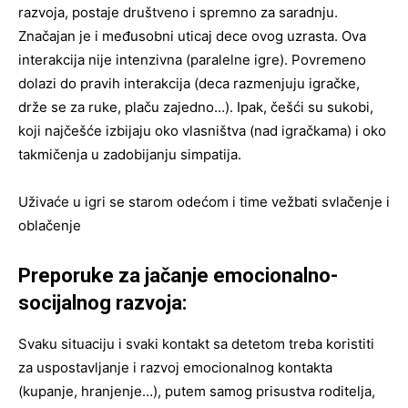
razvoja, postaje društveno i spremno za saradnju.
Značajan je i međusobni uticaj dece ovog uzrasta. Ova
interakcija nije intenzivna (paralelne igre). Povremeno
dolazi do pravih interakcija (deca razmenjuju igračke,
drže se za ruke, plaču zajedno…). Ipak, češći su sukobi,
koji najčešće izbijaju oko vlasništva (nad igračkama) i oko
takmičenja u zadobijanju simpatija.
Uživaće u igri se starom odećom i time vežbati svlačenje i
oblačenje
Preporuke za jačanje emocionalno-
socijalnog razvoja:
Svaku situaciju i svaki kontakt sa detetom treba koristiti
za uspostavljanje i razvoj emocionalnog kontakta
(kupanje, hranjenje…), putem samog prisustva roditelja,