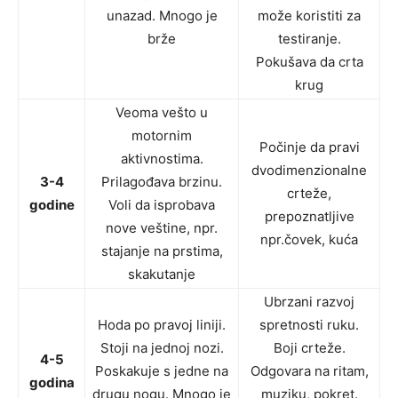
unazad. Mnogo je
može koristiti za
brže
testiranje.
Pokušava da crta
krug
Veoma vešto u
motornim
Počinje da pravi
aktivnostima.
dvodimenzionalne
3-4
Prilagođava brzinu.
crteže,
godine
Voli da isprobava
prepoznatljive
nove veštine, npr.
npr.čovek, kuća
stajanje na prstima,
skakutanje
Ubrzani razvoj
Hoda po pravoj liniji.
spretnosti ruku.
Stoji na jednoj nozi.
Boji crteže.
4-5
Poskakuje s jedne na
Odgovara na ritam,
godina
drugu nogu. Mnogo je
muziku, pokret.