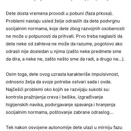
Dete dosta vremena provodi u pobuni (faza prkosa).
Problemi nastaju usled želje odraslih da dete podvrgnu
socijalnim normama, koje dete zbog razvojnih osobenosti
ne može u potpunosti da prihvati. Prvo treba naglasiti da
dete neke od zahteva ne može da razume, pogotovo ako
odrasli nije dosledan u njima (zašto neke predmete sme
da dira, a neke ne, zašto nešto sme da radi, a drugo ne…).
Osim toga, dete ovog uzrasta karakteriše impulsivnost,
odnosno želja da svoje potrebe ostvari sada i ovde.
Najčešći problemi oko kojih se razvijaju sukobi su:
kontrola pražnjenja creva i bešike, izgrađivanje
higijenskih navika, podvrgavanje spavanja i hranjenja
socijalnim normama, poštovanje zabrane odraslog…
Tek nakon osvojene autonomije dete ulazi u mirniju fazu