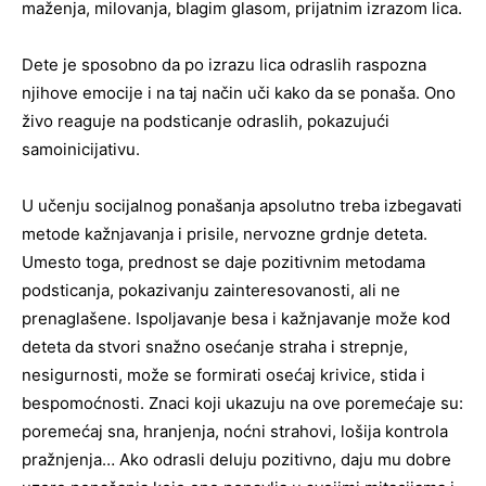
maženja, milovanja, blagim glasom, prijatnim izrazom lica.
Dete je sposobno da po izrazu lica odraslih raspozna
njihove emocije i na taj način uči kako da se ponaša. Ono
živo reaguje na podsticanje odraslih, pokazujući
samoinicijativu.
U učenju socijalnog ponašanja apsolutno treba izbegavati
metode kažnjavanja i prisile, nervozne grdnje deteta.
Umesto toga, prednost se daje pozitivnim metodama
podsticanja, pokazivanju zainteresovanosti, ali ne
prenaglašene. Ispoljavanje besa i kažnjavanje može kod
deteta da stvori snažno osećanje straha i strepnje,
nesigurnosti, može se formirati osećaj krivice, stida i
bespomoćnosti. Znaci koji ukazuju na ove poremećaje su:
poremećaj sna, hranjenja, noćni strahovi, lošija kontrola
pražnjenja… Ako odrasli deluju pozitivno, daju mu dobre