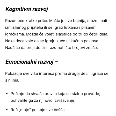
Kognitivni razvoj
Razumeće kratke priče. Mašta je sve bujnija, može imati
izmišljenog prijatelja ili se igrati lutkama i plišanim
igračkama. Možda će voleti slagalice od tri do četiri dela.
Neka deca vole da se igraju kuće tj. kućnih poslova.
Naučiće da broji do tri i razumeti što brojevi znače.
Emocionalni razvoj
–
Pokazuje sve više interesa prema drugoj deci i igraće se
s njima.
Počinje da shvaća pravila koja se stalno provode;
pohvalite ga za njihovo izvršavanje,
Reč „moje“ postaje sve češća,