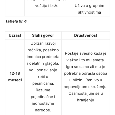
veštije i brže
Uživa u grupnim
aktivnostima
Tabela br. 4
Uzrast
Sluh i govor
Društvenost
Ubrzan razvoj
rečnika, posebno
Postaje svesno kada je
imenica predmeta
vlažno i to mu smeta.
i delatnih glagola.
Igra se samo ali mu je
Voli ponavljanje
12-18
potrebna odrasla osoba
reči u
meseci
u blizini. Ranjivo u
pesmicama.
nepovoljnom okruženju.
Razume
Osamostaljuje se u
pojedinačne i
hranjenju
jednostavne
naredbe.