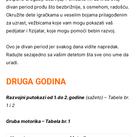
divan period prođu što bezbrižnije, s osmehom, radošću.
Okružite dete igračkama u veselim bojama prilagođenim
za uzrast, vežbicama koje vam mogu pokazati vaš
pedijatar i fizijatar, koje mogu pomoći bebin razvoj.
Ovo je divan period jer svakog dana vidite napredak.
Radujte sezajedno sa vašim detetom šta sve ono ume da
uradi.
DRUGA GODINA
Razvojni putokazi od 1. do 2. godine
(sažeto) – Tabele br.
1 i 2
Gruba motorika – Tabela br. 1