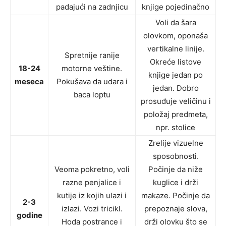
padajući na zadnjicu
knjige pojedinačno
Voli da šara
olovkom, oponaša
vertikalne linije.
Spretnije ranije
Okreće listove
18-24
motorne veštine.
knjige jedan po
meseca
Pokušava da udara i
jedan. Dobro
baca loptu
prosuđuje veličinu i
položaj predmeta,
npr. stolice
Zrelije vizuelne
sposobnosti.
Veoma pokretno, voli
Počinje da niže
razne penjalice i
kuglice i drži
kutije iz kojih ulazi i
makaze. Počinje da
2-3
izlazi. Vozi tricikl.
prepoznaje slova,
godine
Hoda postrance i
drži olovku što se