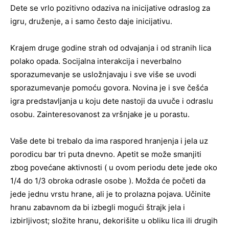
Dete se vrlo pozitivno odaziva na inicijative odraslog za
igru, druženje, a i samo često daje inicijativu.
Krajem druge godine strah od odvajanja i od stranih lica
polako opada. Socijalna interakcija i neverbalno
sporazumevanje se usložnjavaju i sve više se uvodi
sporazumevanje pomoću govora. Novina je i sve češća
igra predstavljanja u koju dete nastoji da uvuče i odraslu
osobu. Zainteresovanost za vršnjake je u porastu.
Vaše dete bi trebalo da ima raspored hranjenja i jela uz
porodicu bar tri puta dnevno. Apetit se može smanjiti
zbog povećane aktivnosti ( u ovom periodu dete jede oko
1/4 do 1/3 obroka odrasle osobe ). Možda će početi da
jede jednu vrstu hrane, ali je to prolazna pojava. Učinite
hranu zabavnom da bi izbegli mogući štrajk jela i
izbirljivost; složite hranu, dekorišite u obliku lica ili drugih