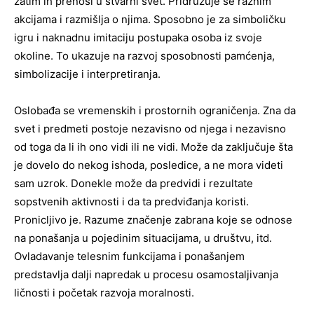
zatim ih prenosi u stvarni svet. Pridružuje se raznim
akcijama i razmišlja o njima. Sposobno je za simboličku
igru i naknadnu imitaciju postupaka osoba iz svoje
okoline. To ukazuje na razvoj sposobnosti pamćenja,
simbolizacije i interpretiranja.
Oslobađa se vremenskih i prostornih ograničenja. Zna da
svet i predmeti postoje nezavisno od njega i nezavisno
od toga da li ih ono vidi ili ne vidi. Može da zaključuje šta
je dovelo do nekog ishoda, posledice, a ne mora videti
sam uzrok. Donekle može da predvidi i rezultate
sopstvenih aktivnosti i da ta predviđanja koristi.
Pronicljivo je. Razume značenje zabrana koje se odnose
na ponašanja u pojedinim situacijama, u društvu, itd.
Ovladavanje telesnim funkcijama i ponašanjem
predstavlja dalji napredak u procesu osamostaljivanja
ličnosti i početak razvoja moralnosti.