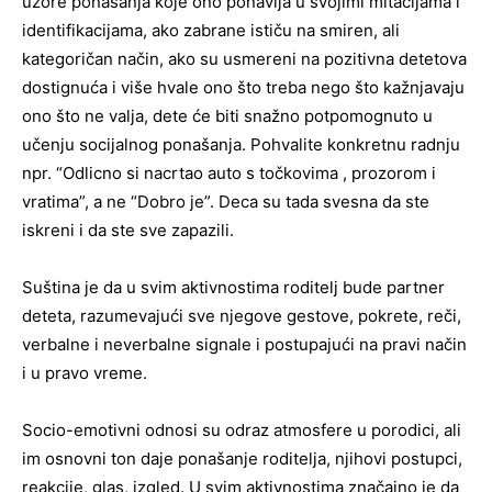
uzore ponašanja koje ono ponavlja u svojimi mitacijama i
identifikacijama, ako zabrane ističu na smiren, ali
kategoričan način, ako su usmereni na pozitivna detetova
dostignuća i više hvale ono što treba nego što kažnjavaju
ono što ne valja, dete će biti snažno potpomognuto u
učenju socijalnog ponašanja. Pohvalite konkretnu radnju
npr. “Odlicno si nacrtao auto s točkovima , prozorom i
vratima”, a ne “Dobro je”. Deca su tada svesna da ste
iskreni i da ste sve zapazili.
Suština je da u svim aktivnostima roditelj bude partner
deteta, razumevajući sve njegove gestove, pokrete, reči,
verbalne i neverbalne signale i postupajući na pravi način
i u pravo vreme.
Socio-emotivni odnosi su odraz atmosfere u porodici, ali
im osnovni ton daje ponašanje roditelja, njihovi postupci,
reakcije, glas, izgled. U svim aktivnostima značajno je da