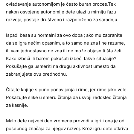
ovladavanje autonomijom je često buran proces.Tek
nakon osvojene autonomije dete ulazi u mirniju fazu
razvoja, postaje društveno i razpoloženo za saradnju.
Ispadi besa su normalni za ovo doba ; ako mu zabranite
da se igra nečim opasnim, a to samo ne zna i ne razume,
ili vam jednostavno ne zna ili ne može objasniti šta želi.
Kako izbeći ili barem pokušati izbeći takve situacije?
Pokušajte ga usmeriti na drugu aktivnost umesto da
zabranjujete ovu predhodnu.
Čitajte knjige s puno ponavljanja i rime, jer rime jako vole.
Pokazujte slike u smeru čitanja da usvoji redosled čitanja
za kasnije.
Malo dete najveći deo vremena provodi u igri i ona je od
posebnog značaja za njegov razvoj. Kroz igru dete otkriva