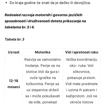
Do kraja godine će znati da je dečko ili devojčica.
Redosled razvoja motornih i govorno-jezičkih
sposobnosti i društvenosti deteta prikazanje na
tabelama br. 3 i 4.
Tabela br. 3
Uzrast
Motorika
Vid i spretnost ruku
Razvija se samostalno
Vežba koordinaciju
hodanje. Penje se na
oko- ruka. Voli
stolice.Voli da gura i
slikovnice,
vuče igračke na
pokazuje prstom.
12-18
točkovima. Penje se
Vidi male predmete
meseci
uz stepenice držeći
i uzima ih palcem i
se i može pokušavati
kažiprstom. Još ne
da siđe, ponekad
okreće listove