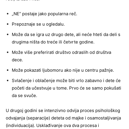
„NE“ postaje jako popularna reč.
Prepoznaje se u ogledalu.
Može da se igra uz drugo dete, ali neće hteti da deli s
drugima ništa do treće ili četvrte godine.
Može više preferirati društvo odraslih od društva
dece.
Može pokazati ljubomoru ako nije u centru pažnje.
Svlačenje i oblačenje može biti vrlo zabavno i dete će
početi da učestvuje u tome. Prvo će se samo pokušati
da se svuče.
U drugoj godini se intenzivno odvija proces psihološkog
odvajanja (separacije) deteta od majke i osamostaljivanja
(individuacija). Usklađivanje ova dva procesa i