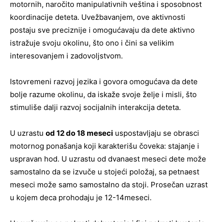
motornih, naročito manipulativnih veština i sposobnost
koordinacije deteta. Uvežbavanjem, ove aktivnosti
postaju sve preciznije i omogućavaju da dete aktivno
istražuje svoju okolinu, što ono i čini sa velikim
interesovanjem i zadovoljstvom.
Istovremeni razvoj jezika i govora omogućava da dete
bolje razume okolinu, da iskaže svoje želje i misli, što
stimuliše dalji razvoj socijalnih interakcija deteta.
U uzrastu
od 12 do 18 meseci
uspostavljaju se obrasci
motornog ponašanja koji karakterišu čoveka: stajanje i
uspravan hod. U uzrastu od dvanaest meseci dete može
samostalno da se izvuče u stojeći položaj, sa petnaest
meseci može samo samostalno da stoji. Prosečan uzrast
u kojem deca prohodaju je 12-14meseci.