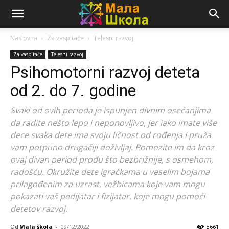
Naslovna
Za vaspitače
Telesni razvoj
Za vaspitače
Telesni razvoj
Psihomotorni razvoj deteta
od 2. do 7. godine
Svaki od ovih perioda je ispunjen divnim osećanjima
da radite nešto lepo i neponovljivo, jer iako imate više
dece svaka dete ima svoju ličnost od rođenja i pruža
vam potpuno drugačiji doživljaj. Pomozite im da kroz
ovaj divan period prođu što bezbrižnije, s osmehom,
radošću. Okružite dete igračkama u veselim bojama
prilagođenim za uzrast, vežbicama koje vam mogu
pokazati vaš pedijatar i fizijatar, koje mogu pomoći
detetov razvoj.
Od
Mala škola
-
09/12/2022
3661