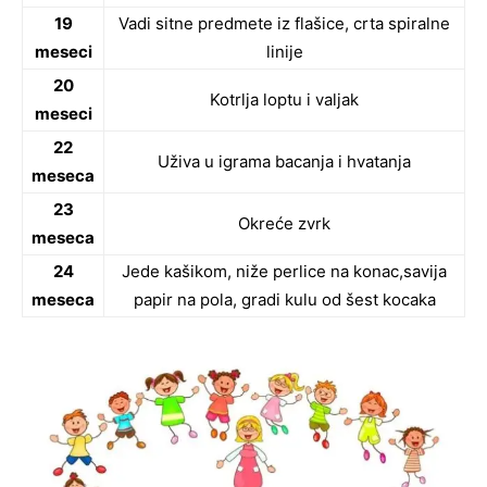
19
Vadi sitne predmete iz flašice, crta spiralne
meseci
linije
20
Kotrlja loptu i valjak
meseci
22
Uživa u igrama bacanja i hvatanja
meseca
23
Okreće zvrk
meseca
24
Jede kašikom, niže perlice na konac,savija
meseca
papir na pola, gradi kulu od šest kocaka