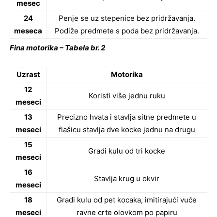
mesec
24
Penje se uz stepenice bez pridržavanja.
meseca
Podiže predmete s poda bez pridržavanja.
Fina motorika – Tabela br. 2
Uzrast
Motorika
12
Koristi više jednu ruku
meseci
13
Precizno hvata i stavlja sitne predmete u
meseci
flašicu stavlja dve kocke jednu na drugu
15
Gradi kulu od tri kocke
meseci
16
Stavlja krug u okvir
meseci
18
Gradi kulu od pet kocaka, imitirajući vuče
meseci
ravne crte olovkom po papiru