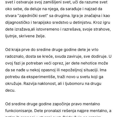
svet i ostvaruje svoj zamišljeni svet, uči da razume svet
oko sebe, da deluje na njega, da sarađuje i najzad da
stvara “zajednički svet” sa drugima. Igra je značajna i kao
dijagnostičko i terapijsko sredstvo u detinjstvu. Kroz igru
dete izražava,ali istovremeno i razrešava, svoje strahove,
ljutnje, skrivene želje.
Od kraja prve do sredine druge godine dete je vrlo
radoznalo, dosta se kreće, svuda zaviruje, sve dodiruje. U
ovoj fazi je potreban veći oprez, jer dete nehotice može
da se nađe u nekoj opasnoj ili nepoželjnoj situaciji. Ima
potrebu da eksperimentiše, traži novo u svetu koji ga
okružuje. Razvija naklonost, ali i ljubomoru na drugu
decu.
Od sredine druge godine započinje pravo mentalno
funkcionisanje. Dete pronalazi rešenja najpre mentalno, a