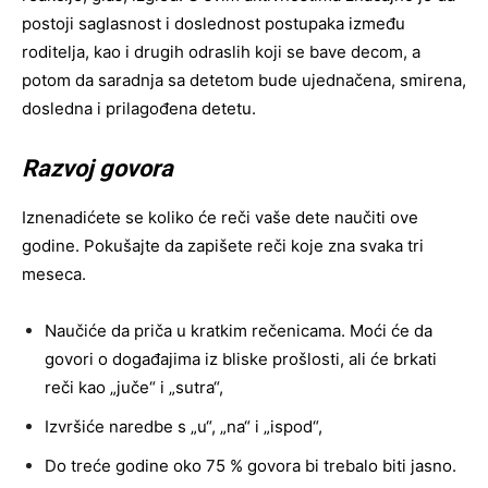
postoji saglasnost i doslednost postupaka između
roditelja, kao i drugih odraslih koji se bave decom, a
potom da saradnja sa detetom bude ujednačena, smirena,
dosledna i prilagođena detetu.
Razvoj govora
Iznenadićete se koliko će reči vaše dete naučiti ove
godine. Pokušajte da zapišete reči koje zna svaka tri
meseca.
Naučiće da priča u kratkim rečenicama. Moći će da
govori o događajima iz bliske prošlosti, ali će brkati
reči kao „juče“ i „sutra“,
Izvršiće naredbe s „u“, „na“ i „ispod“,
Do treće godine oko 75 % govora bi trebalo biti jasno.