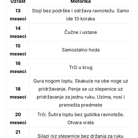
Uzrast
Motorika
13
Stoji bez podrške i održava ravnotežu. Samo
meseci
ide 10 koraka
14
Čučne i ustane
meseci
15
Samostalno hoda
meseci
16
Trči u krug
meseci
Gura nogom loptu. Skakuće na obe noge uz
18
pridržavanje. Penje se uz stepenice uz
meseci
pridržavanje za jednu ruku. Uzima, nosi i
premešta predmete
20
Trči. Šutira loptu bez gubitka ravnoteže.
meseci
Otvara vrata
21
Silazi niz stepenice bez držanja za ruku