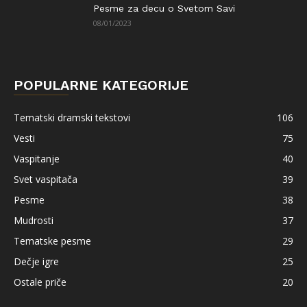
Pesme za decu o Svetom Savi
08/01/2023
POPULARNE KATEGORIJE
Tematski dramski tekstovi
106
Vesti
75
Vaspitanje
40
Svet vaspitača
39
Pesme
38
Mudrosti
37
Tematske pesme
29
Dečje igre
25
Ostale priče
20