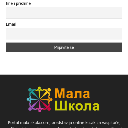
Ime i prezime
Email
Portal mala-skola.com, predstavlja online kutak za vaspitače,