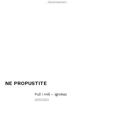
- Advertisement -
NE PROPUSTITE
Puž i miš – igrokaz
20/02/2023