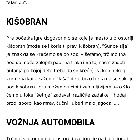
“stanicu”.
KIŠOBRAN
Pre početka igre dogovorimo se koje je mesto u prostoriji
kišobran (može se i korisiti pravi kišobran). “Sunce sija”
je znak da se krećemo se po sobi – šetamo, trčimo (na
pod se može zalepiti papirna traka i na taj način zadati
putanja po kojoj dete treba da se kreće). Nakon nekog
vremena kada kažemo “kiša” dete brzo treba da se sakrije
pod kišobran. Igru možemo učiniti zanimljivijom tako što
ćemo u toku “šetnje” zadavati različite zadatke – hodaj
brzo, sporo, kao mrav, čučni i uberi malo jagoda,…).
VOŽNJA AUTOMOBILA
Trčimo slobodno po prostoru (ovu igru je najbolje igrati