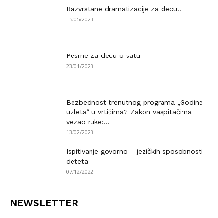
Razvrstane dramatizacije za decu!!!
15/05/2023
Pesme za decu o satu
23/01/2023
Bezbednost trenutnog programa „Godine
uzleta“ u vrtićima? Zakon vaspitačima
vezao ruke:...
13/02/2023
Ispitivanje govorno – jezičkih sposobnosti
deteta
07/12/2022
NEWSLETTER