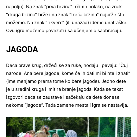
napolju). Na znak “prva brzina” trčimo polako, na znak
“druga brzina” brže i na znak “treća brzina” najbrže što
možemo. Na znak “rikverc” (ili unazad) idemo unatraške.
Ovu igru možemo povezati i sa učenjem o saobraćaju.
JAGODA
Deca prave krug, držeći se za ruke, hodaju i pevaju: “Čuj
narode, Ana bere jagode, kome će ih dati mi bi hteli znati”
(ime menjamo prema tome ko bere jagode). Jedno dete
je u sredini kruga i imitira branje jagoda. Kada se tekst
izgovori deca se zaustave i sačekaju da dete donese
nekome “jagode”. Tada zamene mesta i igra se nastavlja.