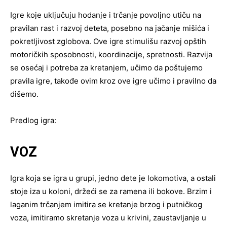
Igre koje uključuju hodanje i trčanje povoljno utiču na
pravilan rast i razvoj deteta, posebno na jačanje mišića i
pokretljivost zglobova. Ove igre stimulišu razvoj opštih
motoričkih sposobnosti, koordinacije, spretnosti. Razvija
se osećaj i potreba za kretanjem, učimo da poštujemo
pravila igre, takođe ovim kroz ove igre učimo i pravilno da
dišemo.
Predlog igra:
VOZ
Igra koja se igra u grupi, jedno dete je lokomotiva, a ostali
stoje iza u koloni, držeći se za ramena ili bokove. Brzim i
laganim trčanjem imitira se kretanje brzog i putničkog
voza, imitiramo skretanje voza u krivini, zaustavljanje u