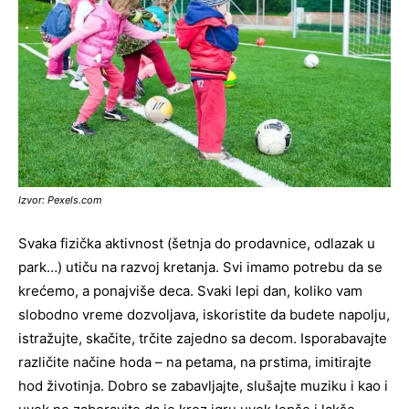
Izvor: Pexels.com
Svaka fizička aktivnost (šetnja do prodavnice, odlazak u
park…) utiču na razvoj kretanja. Svi imamo potrebu da se
krećemo, a ponajviše deca. Svaki lepi dan, koliko vam
slobodno vreme dozvoljava, iskoristite da budete napolju,
istražujte, skačite, trčite zajedno sa decom. Isporabavajte
različite načine hoda – na petama, na prstima, imitirajte
hod životinja. Dobro se zabavljajte, slušajte muziku i kao i