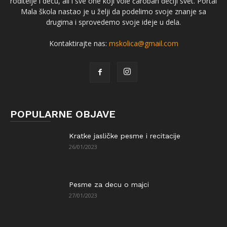
roditelje i decu, ali i sve one koji vole čaroban dečiji svet. Portal
Mala škola nastao je u želji da podelimo svoje znanje sa
drugima i sprovedemo svoje ideje u dela.
Kontaktirajte nas:
mskolica@gmail.com
POPULARNE OBJAVE
Kratke jasličke pesme i recitacije
26/01/2023
Pesme za decu o majci
27/01/2023