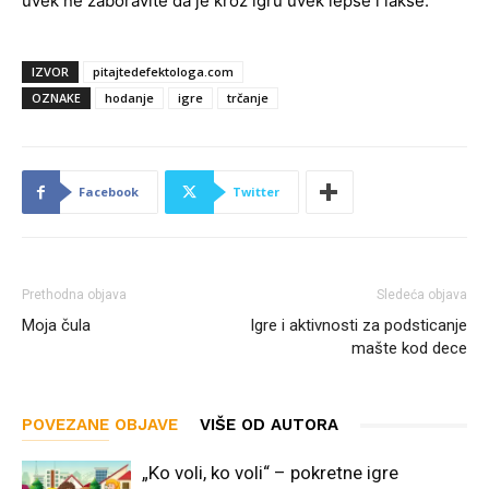
uvek ne zaboravite da je kroz igru uvek lepše i lakše.
IZVOR
pitajtedefektologa.com
OZNAKE
hodanje
igre
trčanje
Facebook
Twitter
Prethodna objava
Sledeća objava
Moja čula
Igre i aktivnosti za podsticanje
mašte kod dece
POVEZANE OBJAVE
VIŠE OD AUTORA
„Ko voli, ko voli“ – pokretne igre