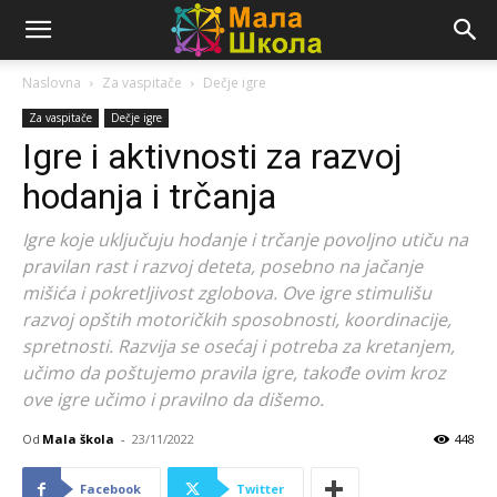
Naslovna
Za vaspitače
Dečje igre
Za vaspitače
Dečje igre
Igre i aktivnosti za razvoj
hodanja i trčanja
Igre koje uključuju hodanje i trčanje povoljno utiču na
pravilan rast i razvoj deteta, posebno na jačanje
mišića i pokretljivost zglobova. Ove igre stimulišu
razvoj opštih motoričkih sposobnosti, koordinacije,
spretnosti. Razvija se osećaj i potreba za kretanjem,
učimo da poštujemo pravila igre, takođe ovim kroz
ove igre učimo i pravilno da dišemo.
Od
Mala škola
-
23/11/2022
448
Facebook
Twitter